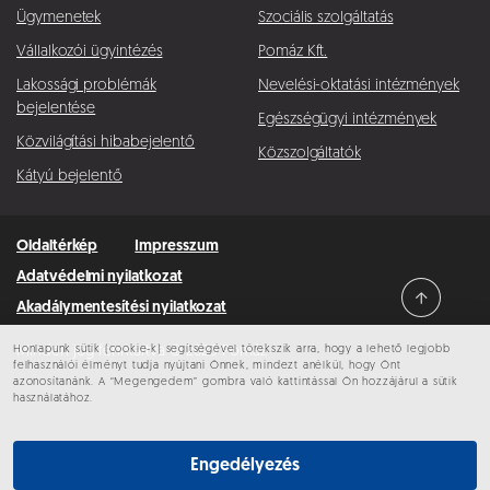
Ügymenetek
Szociális szolgáltatás
Vállalkozói ügyintézés
Pomáz Kft.
Lakossági problémák
Nevelési-oktatási intézmények
bejelentése
Egészségügyi intézmények
Közvilágítási hibabejelentő
Közszolgáltatók
Kátyú bejelentő
Oldaltérkép
Impresszum
Adatvédelmi nyilatkozat
Akadálymentesítési nyilatkozat
Honlapunk sütik (cookie-k) segítségével törekszik arra, hogy a lehető legjobb
Minden jog fenntartva © 2026 Pomáz
felhasználói élményt tudja nyújtani Önnek, mindezt anélkül, hogy Önt
azonosítanánk. A “Megengedem” gombra való kattintással Ön hozzájárul a sütik
használatához.
Engedélyezés