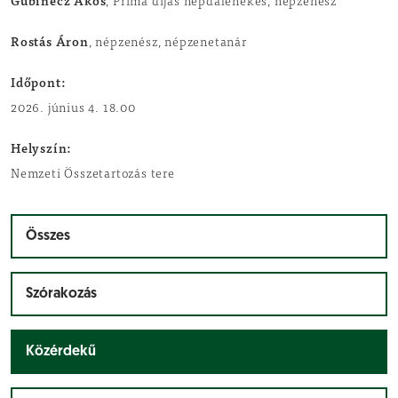
Gubinecz Ákos
, Prima díjas népdalénekes, népzenész
Rostás Áron
, népzenész, népzenetanár
Időpont:
2026. június 4. 18.00
Helyszín:
Nemzeti Összetartozás tere
Összes
Szórakozás
Közérdekű