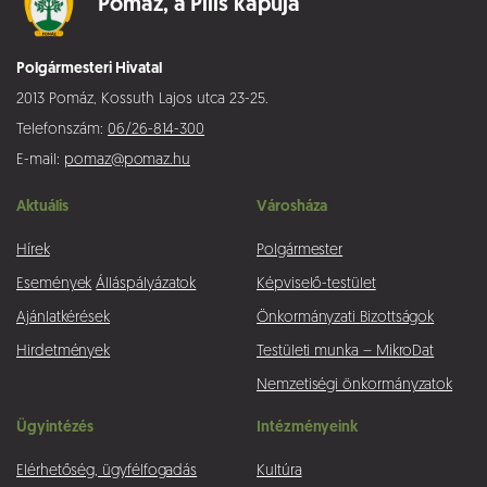
Pomáz,
a Pilis kapuja
Polgármesteri Hivatal
2013 Pomáz, Kossuth Lajos utca 23-25.
Telefonszám:
06/26-814-300
E-mail:
pomaz@pomaz.hu
Aktuális
Városháza
Hírek
Polgármester
Események
Álláspályázatok
Képviselő-testület
Ajánlatkérések
Önkormányzati Bizottságok
Hirdetmények
Testületi munka – MikroDat
Nemzetiségi önkormányzatok
Ügyintézés
Intézményeink
Elérhetőség, ügyfélfogadás
Kultúra