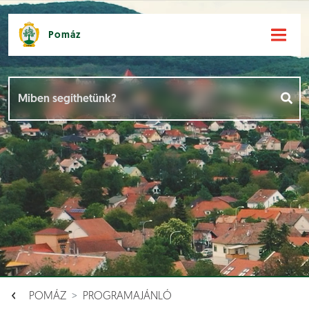
Pomáz
Hírek [
]
Események [
]
Dokumentumok [
]
Aloldalak [
]
POMÁZ
PROGRAMAJÁNLÓ