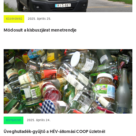
Közérdekű
2025. április 25.
Módosult a kisbuszjárat menetrendje
Környezet
2025. április 24.
Üveghulladék-gyűjtő a HÉV-állomási COOP üzletnél