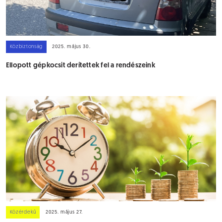
Közbiztonság
2025. május 30.
Ellopott gépkocsit derítettek fel a rendészeink
Közérdekű
2025. május 27.