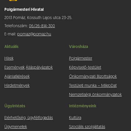
Polgármesteri Hivatal
2013 Pomáz, Kossuth Lajos utca 23-25.
Telefonszám:
06/26-814-300
E-mail:
pomaz@pomaz.hu
Aktuális
Városháza
Hírek
Polgármester
Események
Álláspályázatok
Képviselő-testület
Ajánlatkérések
Önkormányzati Bizottságok
Hirdetmények
Testületi munka – MikroDat
Nemzetiségi önkormányzatok
Ügyintézés
Intézményeink
Elérhetőség, ügyfélfogadás
Kultúra
Ügymenetek
Szociális szolgáltatás