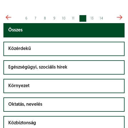
12
6
7
8
9
10
11
13
14
Összes
Közérdekű
Egészségügyi, szociális hírek
Környezet
Oktatás, nevelés
Közbiztonság