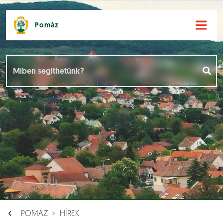
Pomáz
Hírek [
]
Események [
]
Dokumentumok [
]
Aloldalak [
]
POMÁZ
HÍREK