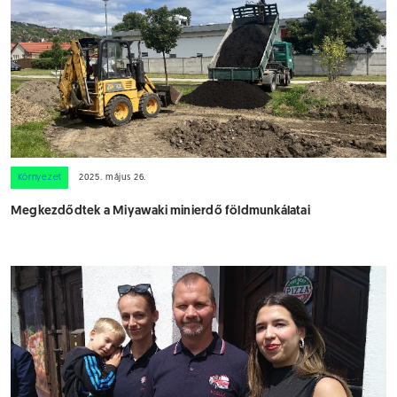
Környezet
2025. május 26.
Megkezdődtek a Miyawaki minierdő földmunkálatai