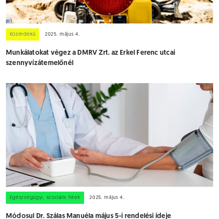
Közérdekű
2025. május 4.
Munkálatokat végez a DMRV Zrt. az Erkel Ferenc utcai
szennyvízátemelőnél
Egészségügyi, szociális hírek
2025. május 4.
Módosul Dr. Szálas Manuéla május 5-i rendelési ideje