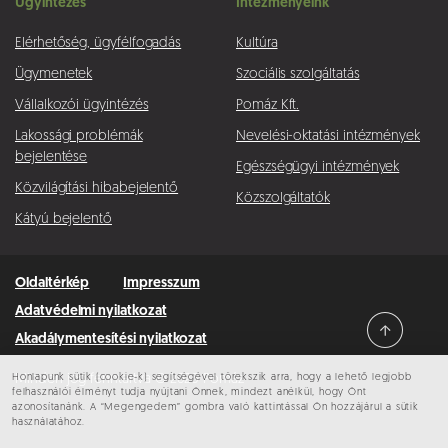
Ügyintézés
Intézményeink
Elérhetőség, ügyfélfogadás
Kultúra
Ügymenetek
Szociális szolgáltatás
Vállalkozói ügyintézés
Pomáz Kft.
Lakossági problémák
Nevelési-oktatási intézmények
bejelentése
Egészségügyi intézmények
Közvilágítási hibabejelentő
Közszolgáltatók
Kátyú bejelentő
Oldaltérkép
Impresszum
Adatvédelmi nyilatkozat
Akadálymentesítési nyilatkozat
Honlapunk sütik (cookie-k) segítségével törekszik arra, hogy a lehető legjobb
Minden jog fenntartva © 2026 Pomáz
felhasználói élményt tudja nyújtani Önnek, mindezt anélkül, hogy Önt
azonosítanánk. A “Megengedem” gombra való kattintással Ön hozzájárul a sütik
használatához.