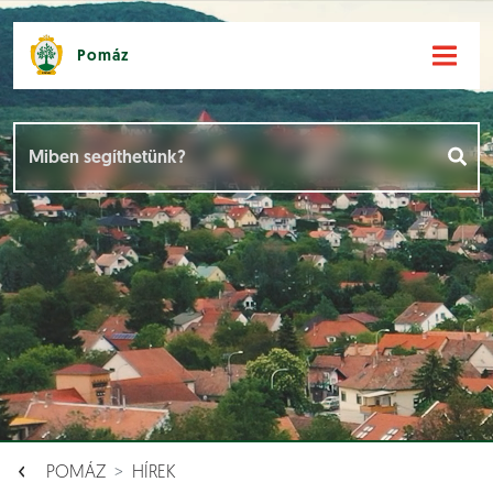
Pomáz
Hírek [
]
Események [
]
Dokumentumok [
]
Aloldalak [
]
POMÁZ
HÍREK