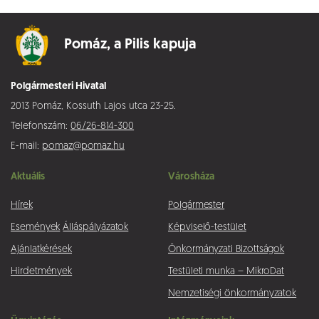
Pomáz,
a Pilis kapuja
Polgármesteri Hivatal
2013 Pomáz, Kossuth Lajos utca 23-25.
Telefonszám:
06/26-814-300
E-mail:
pomaz@pomaz.hu
Aktuális
Városháza
Hírek
Polgármester
Események
Álláspályázatok
Képviselő-testület
Ajánlatkérések
Önkormányzati Bizottságok
Hirdetmények
Testületi munka – MikroDat
Nemzetiségi önkormányzatok