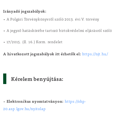
Irányadó jogszabályok:
• A Polgári Törvénykönyvről szóló 2013. évi V. törvény
• A jegyző hatáskörébe tartozó birtokvédelmi eljárásról szóló
• 17/2015. (II. 16.) Korm. rendelet
A hivatkozott jogszabályok itt érhetők el:
https://njt.hu/
Kérelem benyújtása:
Elektronikus nyomtatványon:
•
https://ohp-
20.asp.lgov.hu/nyitolap