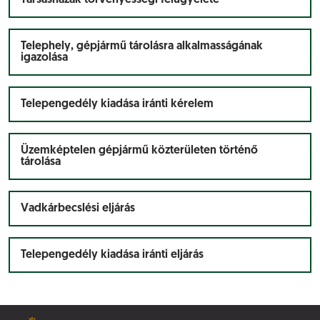
Társasházak törvényességi felügyelete
Telephely, gépjármű tárolásra alkalmasságának
igazolása
Telepengedély kiadása iránti kérelem
Üzemképtelen gépjármű közterületen történő
tárolása
Vadkárbecslési eljárás
Telepengedély kiadása iránti eljárás