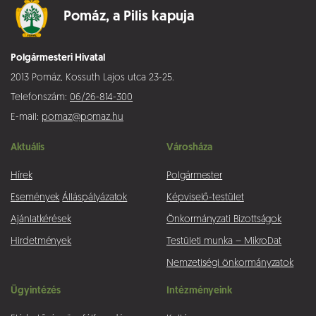
Pomáz,
a Pilis kapuja
Polgármesteri Hivatal
2013 Pomáz, Kossuth Lajos utca 23-25.
Telefonszám:
06/26-814-300
E-mail:
pomaz@pomaz.hu
Aktuális
Városháza
Hírek
Polgármester
Események
Álláspályázatok
Képviselő-testület
Ajánlatkérések
Önkormányzati Bizottságok
Hirdetmények
Testületi munka – MikroDat
Nemzetiségi önkormányzatok
Ügyintézés
Intézményeink