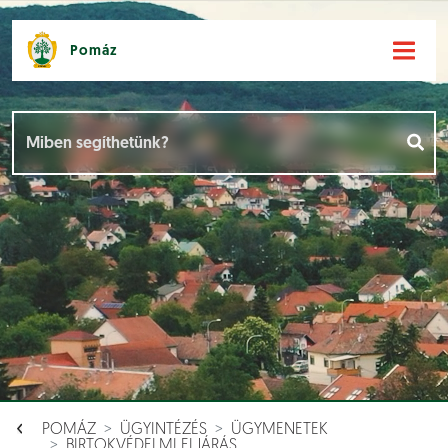
Pomáz
Hírek [
]
Események [
]
Dokumentumok [
]
Aloldalak [
]
POMÁZ
ÜGYINTÉZÉS
ÜGYMENETEK
BIRTOKVÉDELMI ELJÁRÁS