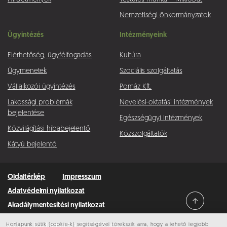
Nemzetiségi önkormányzatok
Ügyintézés
Intézményeink
Elérhetőség, ügyfélfogadás
Kultúra
Ügymenetek
Szociális szolgáltatás
Vállalkozói ügyintézés
Pomáz Kft.
Lakossági problémák
Nevelési-oktatási intézmények
bejelentése
Egészségügyi intézmények
Közvilágítási hibabejelentő
Közszolgáltatók
Kátyú bejelentő
Oldaltérkép
Impresszum
Adatvédelmi nyilatkozat
Akadálymentesítési nyilatkozat
Honlapunk sütik (cookie-k) segítségével törekszik arra, hogy a lehető legjobb
Minden jog fenntartva © 2026 Pomáz