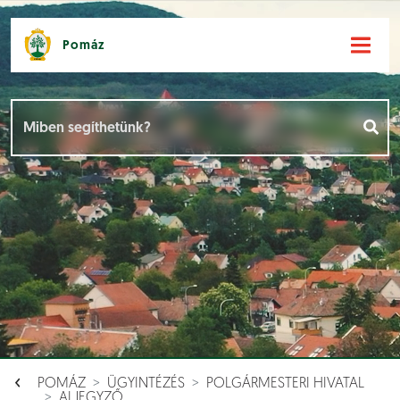
Pomáz
Hírek [
]
Események [
]
Dokumentumok [
]
Aloldalak [
]
POMÁZ
ÜGYINTÉZÉS
POLGÁRMESTERI HIVATAL
ALJEGYZŐ