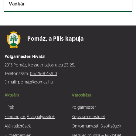
Vadkár
Pomáz,
a Pilis kapuja
Polgármesteri Hivatal
2013 Pomáz, Kossuth Lajos utca 23-25.
Telefonszám:
06/26-814-300
E-mail:
pomaz@pomaz.hu
Aktuális
Városháza
Hírek
Polgármester
Események
Álláspályázatok
Képviselő-testület
Ajánlatkérések
Önkormányzati Bizottságok
Hirdetmények
Testületi munka – MikroDat