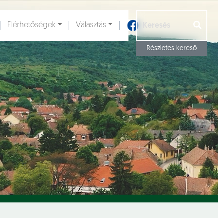
Elérhetőségek
Választás
Részletes kereső
Aloldalak [
]