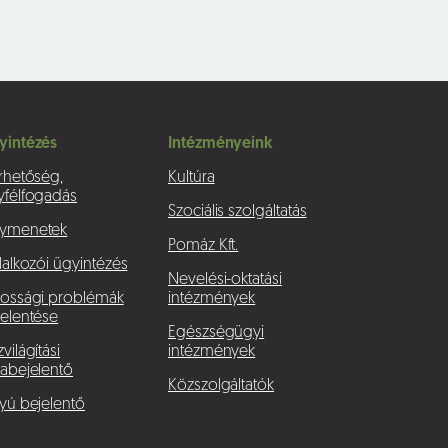
yintézés
Intézményeink
rhetőség,
Kultúra
yfélfogadás
Szociális szolgáltatás
ymenetek
Pomáz Kft.
lalkozói ügyintézés
Nevelési-oktatási
kossági problémák
intézmények
elentése
Egészségügyi
világítási
intézmények
abejelentő
Közszolgáltatók
yú bejelentő