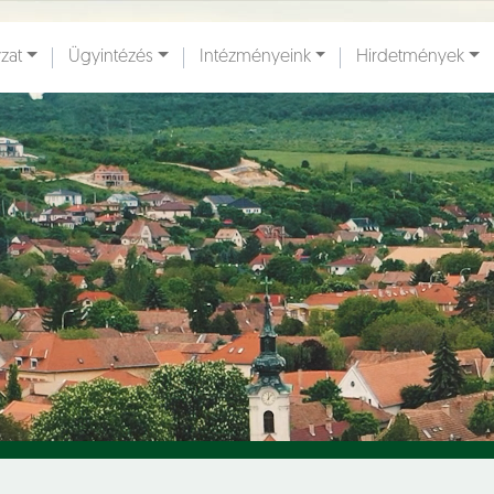
zat
Ügyintézés
Intézményeink
Hirdetmények
ények [
]
Dokumentumok [
]