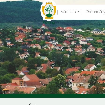
Ugrás a fő tartalomhoz
Városunk
Önkormány
Pomáz
Hírek [
]
Esem