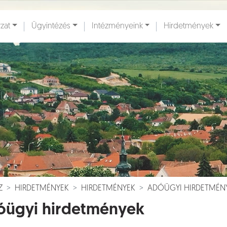
zat
Ügyintézés
Intézményeink
Hirdetmények
ények [
]
Dokumentumok [
]
Z
HIRDETMÉNYEK
HIRDETMÉNYEK
ADÓÜGYI HIRDETMÉN
óügyi hirdetmények