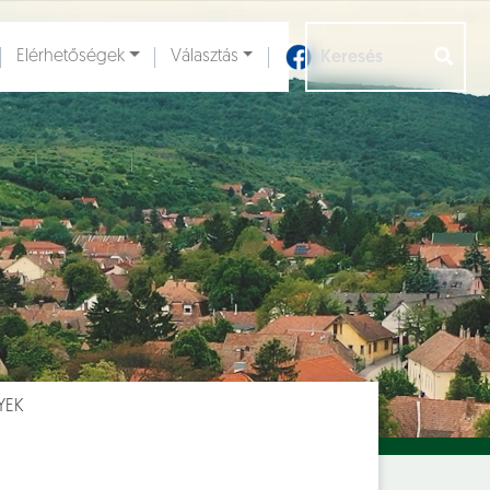
Elérhetőségek
Választás
Aloldalak [
]
YEK