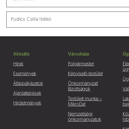
Pudics Csilla Ildikó
Aktuális
Városháza
Üg
Hírek
Polgármester
Elé
üg
Események
Képviselő-testület
Üg
Álláspályázatok
Önkormányzati
Bizottságok
Vál
Ajánlatkérések
Testületi munka –
La
Hirdetmények
MikroDat
bej
Nemzetiségi
Köz
önkormányzatok
hib