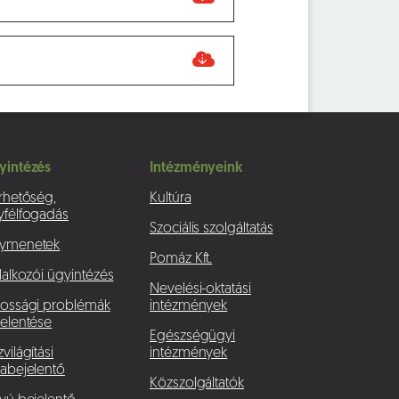
yintézés
Intézményeink
rhetőség,
Kultúra
yfélfogadás
Szociális szolgáltatás
ymenetek
Pomáz Kft.
lalkozói ügyintézés
Nevelési-oktatási
kossági problémák
intézmények
elentése
Egészségügyi
világítási
intézmények
abejelentő
Közszolgáltatók