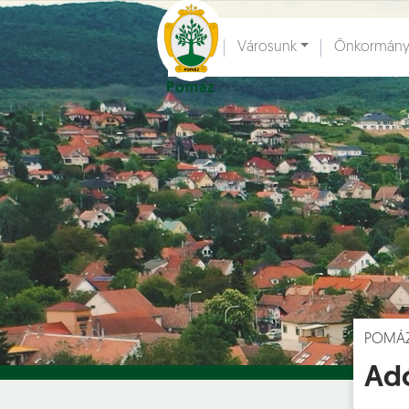
Ugrás a fő tartalomhoz
Városunk
Önkormány
Pomáz
Hírek [
]
Esem
POMÁ
Ad