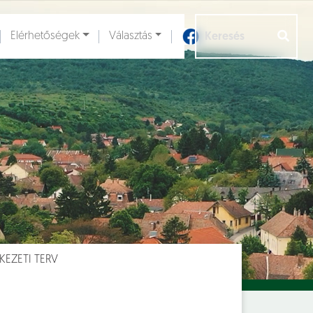
Elérhetőségek
Választás
Aloldalak [
]
KEZETI TERV