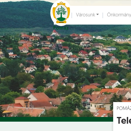
Ugrás a fő tartalomhoz
Városunk
Önkormány
Pomáz
Hírek [
]
Esem
POMÁ
Tel