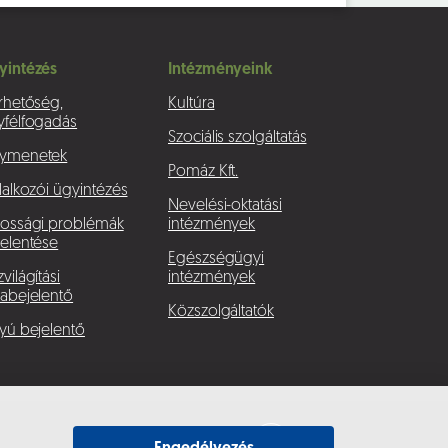
yintézés
Intézményeink
rhetőség,
Kultúra
yfélfogadás
Szociális szolgáltatás
ymenetek
Pomáz Kft.
lalkozói ügyintézés
Nevelési-oktatási
kossági problémák
intézmények
elentése
Egészségügyi
világítási
intézmények
abejelentő
Közszolgáltatók
yú bejelentő