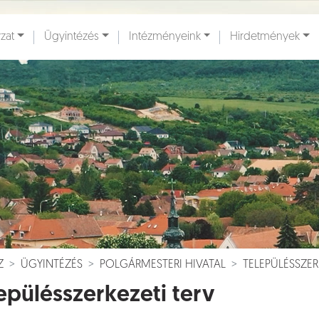
zat
Ügyintézés
Intézményeink
Hirdetmények
ények [
]
Dokumentumok [
]
Z
ÜGYINTÉZÉS
POLGÁRMESTERI HIVATAL
TELEPÜLÉSSZER
epülésszerkezeti terv