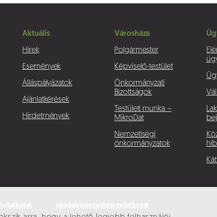
Aktuális
Városháza
Üg
Hírek
Polgármester
Elé
üg
Események
Képviselő-testület
Üg
Álláspályázatok
Önkormányzati
Bizottságok
Vál
Ajánlatkérések
Testületi munka –
La
Hirdetmények
MikroDat
bej
Nemzetiségi
Köz
önkormányzatok
hib
Kát
nyilatkozat
Akadálymentesítési nyilatkozat