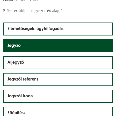
13.00 – 17.00
Előzetes időpontegyeztetés alapján.
Elérhetőségek, ügyfélfogadás
Jegyző
Aljegyző
Jegyzői referens
Jegyzői Iroda
Főépítész