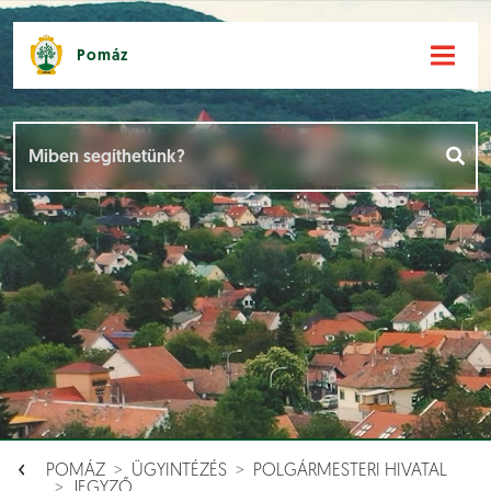
Pomáz
Hírek [
]
Események [
]
Dokumentumok [
]
Aloldalak [
]
POMÁZ
ÜGYINTÉZÉS
POLGÁRMESTERI HIVATAL
JEGYZŐ