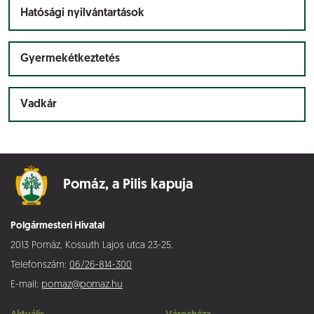
Hatósági nyilvántartások
Gyermekétkeztetés
Vadkár
Pomáz,
a Pilis kapuja
Polgármesteri Hivatal
2013 Pomáz, Kossuth Lajos utca 23-25.
Telefonszám:
06/26-814-300
E-mail:
pomaz@pomaz.hu