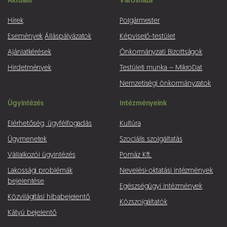
Aktuális
Városháza
Hírek
Polgármester
Események
Álláspályázatok
Képviselő-testület
Ajánlatkérések
Önkormányzati Bizottságok
Hirdetmények
Testületi munka – MikroDat
Nemzetiségi önkormányzatok
Ügyintézés
Intézményeink
Elérhetőség, ügyfélfogadás
Kultúra
Ügymenetek
Szociális szolgáltatás
Vállalkozói ügyintézés
Pomáz Kft.
Lakossági problémák
Nevelési-oktatási intézmények
bejelentése
Egészségügyi intézmények
Közvilágítási hibabejelentő
Közszolgáltatók
Kátyú bejelentő