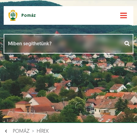
Pomáz
Hírek [
]
Események [
]
Dokumentumok [
]
Aloldalak [
]
POMÁZ
HÍREK