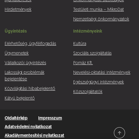
Ajánlatkérések
Önkormányzati Bizottságok
Hirdetmények
Testületi munka – MikroDat
Nemzetiségi önkormányzatok
Ügyintézés
Intézményeink
Elérhetőség, ügyfélfogadás
Kultúra
Ügymenetek
Szociális szolgáltatás
Vállalkozói ügyintézés
Pomáz Kft.
Lakossági problémák
Nevelési-oktatási intézmények
bejelentése
Egészségügyi intézmények
Közvilágítási hibabejelentő
Közszolgáltatók
Kátyú bejelentő
Oldaltérkép
Impresszum
Adatvédelmi nyilatkozat
Akadálymentesítési nyilatkozat