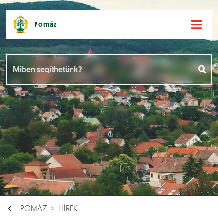
Pomáz
Hírek [
]
Események [
]
Dokumentumok [
]
Aloldalak [
]
POMÁZ
HÍREK