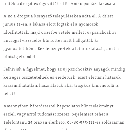
tették a drogot és úgy vitték el K. Anikó pomázi lakására.
A nő a drogot a környező településeken adta el. A dílert
június 11-én, a lakása előtt fogták el a nyomozók.
Előállították, majd őrizetbe vétele mellett új pszichoaktív
anyaggal visszaélés bűntette miatt hallgatták ki
gyanúsítottként. Kezdeményezték a letartóztatását, amit a
bíróság elrendelt.
Felhívjuk a figyelmet, hogy az új pszichoaktív anyagok mindig
kétséges összetételűek és eredetűek, ezért élettani hatásuk
kiszámíthatatlan, használatuk akár tragikus kimenetelű is
lehet!
Amennyiben kábítószerrel kapcsolatos bűncselekményt
észlel, vagy arról tudomást szerez, bejelentést tehet a
Telefontanú 24 órában elérhető, 06-80-555-111-es zöldszámán,