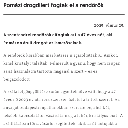
Pomázi drogdílert fogtak el a rendőrök
Közbiztonság
2025. június 25.
A szentendrei rendőrök elfogták azt a 47 éves nőt, aki
Pomázon árult drogot az ismerőseinek.
A rendőrök korábban már kétszer is igazoltatták K. Anikót,
kinél kristályt találtak. Felmerült a gyanú, hogy nem csupán
saját használatra tartotta magánál a szert – és ez
beigazolódott
A szála felgöngyölítése során egyértelművé vált, hogy a 47
éves nő 2023 év óta rendszeresen üzletel a tiltott szerrel. Az
anyagot budapesti ingatlanokban szerezte be, ahol két,
felsőbb kapcsolatától vásárolta meg a fehér, kristályos port. A
szállításában törzsvásárlói segítettek, akik saját autójukba