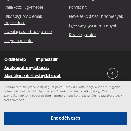
Vállalkozói ügyintézés
Pomáz Kft.
Lakossági problémák
Nevelési-oktatási intézmények
bejelentése
Egészségügyi intézmények
Közvilágítási hibabejelentő
Közszolgáltatók
Kátyú bejelentő
Oldaltérkép
Impresszum
Adatvédelmi nyilatkozat
Akadálymentesítési nyilatkozat
Honlapunk sütik (cookie-k) segítségével törekszik arra, hogy a lehető legjobb
Minden jog fenntartva © 2026 Pomáz
felhasználói élményt tudja nyújtani Önnek, mindezt anélkül, hogy Önt
azonosítanánk. A “Megengedem” gombra való kattintással Ön hozzájárul a sütik
használatához.
Engedélyezés