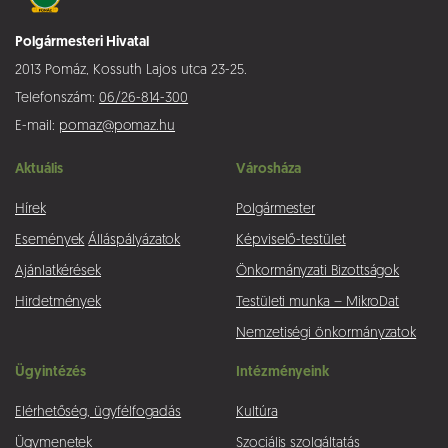
Polgármesteri Hivatal
2013 Pomáz, Kossuth Lajos utca 23-25.
Telefonszám:
06/26-814-300
E-mail:
pomaz@pomaz.hu
Aktuális
Városháza
Hírek
Polgármester
Események
Álláspályázatok
Képviselő-testület
Ajánlatkérések
Önkormányzati Bizottságok
Hirdetmények
Testületi munka – MikroDat
Nemzetiségi önkormányzatok
Ügyintézés
Intézményeink
Elérhetőség, ügyfélfogadás
Kultúra
Ügymenetek
Szociális szolgáltatás