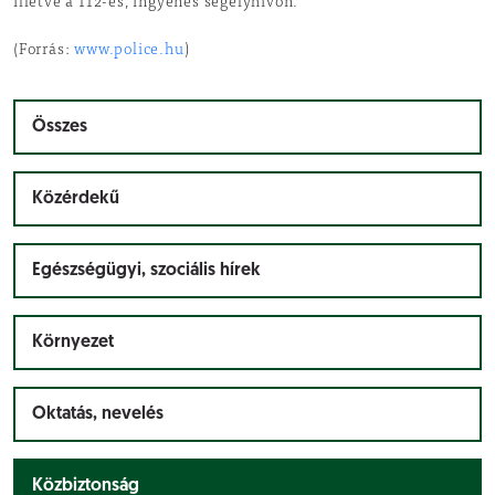
illetve a 112-es, ingyenes segélyhívón.
(Forrás:
www.police.hu
)
Összes
Közérdekű
Egészségügyi, szociális hírek
Környezet
Oktatás, nevelés
Közbiztonság