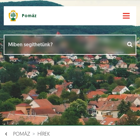
Pomáz
Hírek [
]
Események [
]
Dokumentumok [
]
Aloldalak [
]
POMÁZ
HÍREK