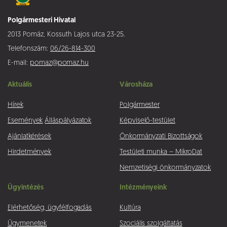
Polgármesteri Hivatal
2013 Pomáz, Kossuth Lajos utca 23-25.
Telefonszám:
06/26-814-300
E-mail:
pomaz@pomaz.hu
Aktuális
Városháza
Hírek
Polgármester
Események
Álláspályázatok
Képviselő-testület
Ajánlatkérések
Önkormányzati Bizottságok
Hirdetmények
Testületi munka – MikroDat
Nemzetiségi önkormányzatok
Ügyintézés
Intézményeink
Elérhetőség, ügyfélfogadás
Kultúra
Ügymenetek
Szociális szolgáltatás