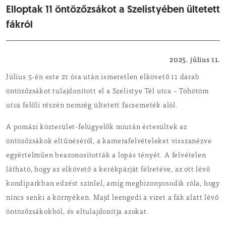
Elloptak 11 öntözőzsákot a Szelistyében ültetett
fákról
Közbiztonság
2025. július 11.
Július 5-én este 21 óra után ismeretlen elkövető 11 darab
öntözőzsákot tulajdonított el a Szelistye Tél utca – Töhötöm
utca felőli részén nemrég ültetett facsemeték alól.
A pomázi közterület-felügyelők miután értesültek az
öntözőzsákok eltűnéséről, a kamerafelvételeket visszanézve
egyértelműen beazonosították a lopás tényét. A felvételen
látható, hogy az elkövető a kerékpárját félretéve, az ott lévő
kondiparkban edzést színlel, amíg megbizonyosodik róla, hogy
nincs senki a környéken. Majd leengedi a vizet a fák alatt lévő
öntözőzsákokból, és eltulajdonítja azokat.