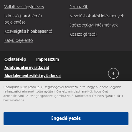
Vállalkozói ügyintézés
Pomáz Kft.
Lakossági problémák
Nevelési-oktatási intézmények
bejelentése
Egészségügyi intézmények
Közvilágítási hibabejelentő
Közszolgáltatók
Kátyú bejelentő
Oldaltérkép
Impresszum
Adatvédelmi nyilatkozat
Akadálymentesítési nyilatkozat
Honlapunk sütik (cookie-k) segítségével törekszik arra, hogy a lehető legjobb
Minden jog fenntartva © 2026 Pomáz
felhasználói élményt tudja nyújtani Önnek, mindezt anélkül, hogy Önt
azonosítanánk. A “Megengedem” gombra való kattintással Ön hozzájárul a sütik
használatához.
Engedélyezés