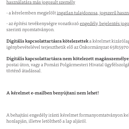
használatára más jogosult személy
- a kérelemben megjelölt
ingatlan tulajdonosa, jogszerű haszn
- az építési tevékenységre vonatkozó
engedély, bejelentés jogo
szerinti nyomtatványon.
Digitális kapcsolattartásra kötelezettek
a kérelmet kizárólag
igénybevételével terjeszthetik elő az Önkormányzat 658159708
Digitális kapcsolattartásra nem kötelezett magánszemély
postai úton, vagy a Pomázi Polgármesteri Hivatal ügyfélszolgá
történő átadással.
A kérelmet e-mailben benyújtani nem lehet!
A behajtási engedély iránti kérelmet formanyomtatványon kell
honlapján, illetve letölthető a lap aljáról.