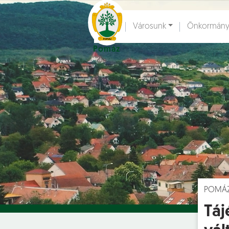
Ugrás a fő tartalomhoz
Városunk
Önkormány
Pomáz
Hírek [
]
Esem
POMÁ
Táj