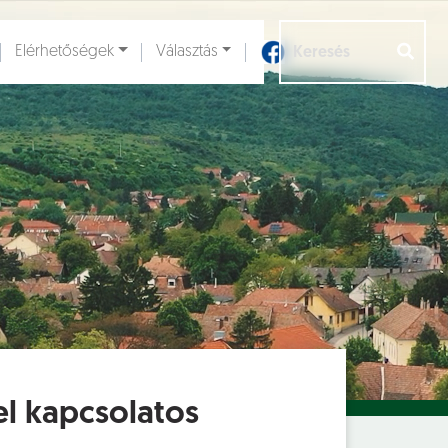
Elérhetőségek
Választás
Aloldalak [
]
el kapcsolatos