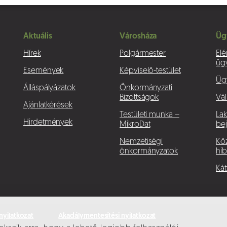
Aktuális
Városháza
Üg
Hírek
Polgármester
Elé
üg
Események
Képviselő-testület
Üg
Álláspályázatok
Önkormányzati
Bizottságok
Vál
Ajánlatkérések
Testületi munka –
La
Hirdetmények
MikroDat
bej
Nemzetiségi
Köz
önkormányzatok
hib
Kát
nyilatkozat
Akadálymentesítési nyilatkozat