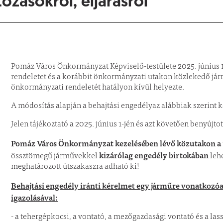
tozásokról, eljárásról
Pomáz Város Önkormányzat Képviselő-testülete 2025. június 1.
rendeletet és a korábbit önkormányzati utakon közlekedő járm
önkormányzati rendeletét hatályon kívül helyezte.
A módosítás alapján a behajtási engedélyaz alábbiak szerint 
Jelen tájékoztató a 2025. június 1-jén és azt követően benyújto
Pomáz Város Önkormányzat kezelésében lévő közutakon a 1
kizárólag engedély birtokában
össztömegű járművekkel
lehe
meghatározott útszakaszra adható ki!
Behajtási engedély iránti kérelmet egy járműre vonatkozóan
igazolásával:
- a tehergépkocsi, a vontató, a mezőgazdasági vontató és a las