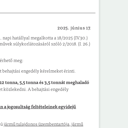
2025. június 17.
Közlekedés
 napi hatállyal megalkotta a 18/2025 (IV.30.)
űvek súlykorlátozásáról szóló 2/2018. (I. 26.)
kérhető meg:
tt behajtási engedély kérelmeket érinti.
2 tonna, 5,5 tonna és 3,5 tonnát meghaladó
t közlekedni. A behajtási engedély
 a jogosultság feltételeinek egyidejű
sú
jármű tulajdonos üzembentartója, jármű