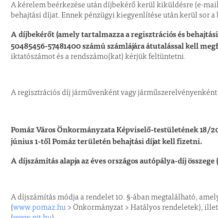
A kérelem beérkezése után díjbekérő kerül kiküldésre (e-mailb
behajtási díjat. Ennek pénzügyi kiegyenlítése után kerül sor a 
A díjbekérőt (amely tartalmazza a regisztrációs és behajt
50485456-57481400 számú számlájára átutalással kell megf
iktatószámot és a rendszámo(kat) kérjük feltüntetni.
A regisztrációs díj járművenként vagy járműszerelvényenként 
Pomáz Város Önkormányzata Képviselő-testületének 18/2025
június 1-től Pomáz területén behajtási díjat kell fizetni.
A díjszámítás alapja az éves országos autópálya-díj összege 
A díjszámítás módja a rendelet 10. §-ában megtalálható, ame
(
www.pomaz.hu
> Önkormányzat > Hatályos rendeletek), illet
(
www.njt.hu
).