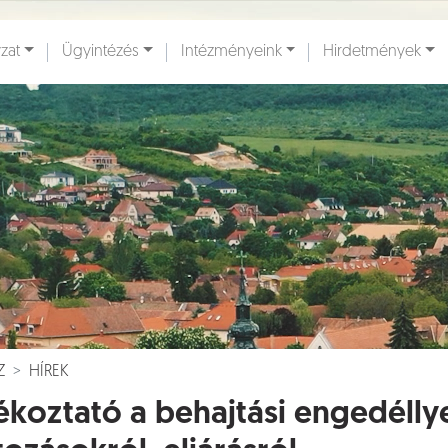
zat
Ügyintézés
Intézményeink
Hirdetmények
ények [
]
Dokumentumok [
]
Z
HÍREK
ékoztató a behajtási engedélly