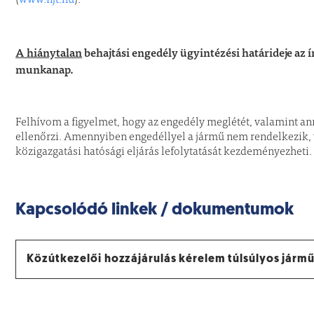
A hiánytalan
behajtási engedély ügyintézési határideje az 
munkanap.
Felhívom a figyelmet, hogy az engedély meglétét, valamint an
ellenőrzi. Amennyiben engedéllyel a jármű nem rendelkezik, 
közigazgatási hatósági eljárás lefolytatását kezdeményezheti.
Kapcsolódó linkek / dokumentumok
Közútkezelői hozzájárulás kérelem túlsúlyos járm