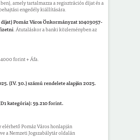
en), amely tartalmazza a regisztrációs díjat és a
behajtási engedély kiállítására.
ási díjat) Pomáz Város Önkormányzat 10403057-
izetni
. Átutaláskor a banki közleményben az
4000 forint + Áfa.
. (IV. 30.) számú rendelete alapján 2025.
(D1 kategória): 59.210 forint.
ly elérhető Pomáz Város honlapján
ve a Nemzeti Jogszabálytár oldalán