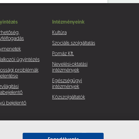
yintézés
Intézményeink
rhetőség,
Kultúra
yfélfogadás
Szociális szolgáltatás
ymenetek
Pomáz Kft.
lalkozói ügyintézés
Nevelési-oktatási
kossági problémák
intézmények
elentése
Egészségügyi
világítási
intézmények
abejelentő
Közszolgáltatók
yú bejelentő