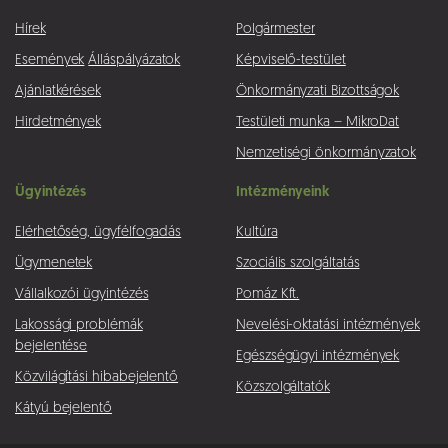
Hírek
Polgármester
Események
Álláspályázatok
Képviselő-testület
Ajánlatkérések
Önkormányzati Bizottságok
Hirdetmények
Testületi munka – MikroDat
Nemzetiségi önkormányzatok
Ügyintézés
Intézményeink
Elérhetőség, ügyfélfogadás
Kultúra
Ügymenetek
Szociális szolgáltatás
Vállalkozói ügyintézés
Pomáz Kft.
Lakossági problémák
Nevelési-oktatási intézmények
bejelentése
Egészségügyi intézmények
Közvilágítási hibabejelentő
Közszolgáltatók
Kátyú bejelentő