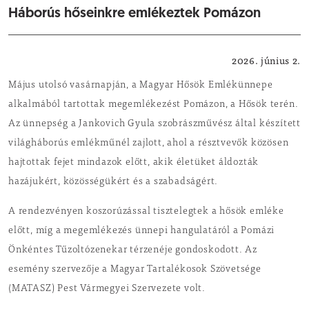
Háborús hőseinkre emlékeztek Pomázon
Közérdekű
2026. június 2.
Május utolsó vasárnapján, a Magyar Hősök Emlékünnepe
alkalmából tartottak megemlékezést Pomázon, a Hősök terén.
Az ünnepség a Jankovich Gyula szobrászművész által készített
világháborús emlékműnél zajlott, ahol a résztvevők közösen
hajtottak fejet mindazok előtt, akik életüket áldozták
hazájukért, közösségükért és a szabadságért.
A rendezvényen koszorúzással tisztelegtek a hősök emléke
előtt, míg a megemlékezés ünnepi hangulatáról a Pomázi
Önkéntes Tűzoltózenekar térzenéje gondoskodott. Az
esemény szervezője a Magyar Tartalékosok Szövetsége
(MATASZ) Pest Vármegyei Szervezete volt.