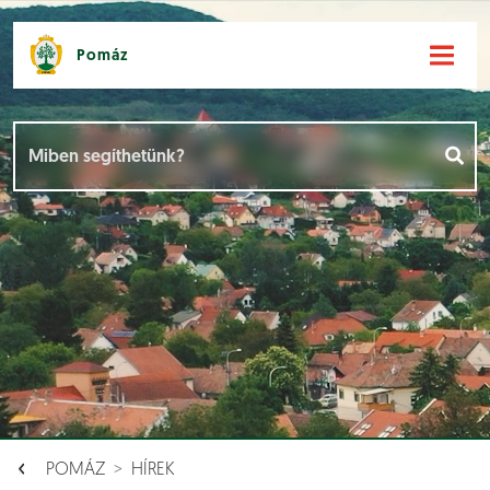
Pomáz
Hírek [
]
Események [
]
Dokumentumok [
]
Aloldalak [
]
POMÁZ
HÍREK