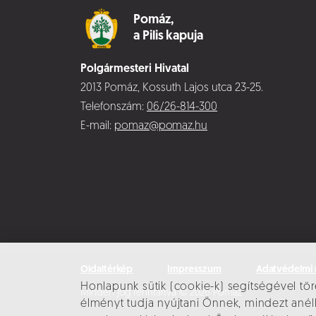
Pomáz,
a Pilis kapuja
Polgármesteri Hivatal
2013 Pomáz, Kossuth Lajos utca 23-25.
Telefonszám:
06/26-814-300
E-mail:
pomaz@pomaz.hu
Oldaltérkép
Impresszum
Adatvédelmi 
Honlapunk sütik (cookie-k) segítségével tör
Minden jog fenntartva © 2026 Pomáz
élményt tudja nyújtani Önnek, mindezt an