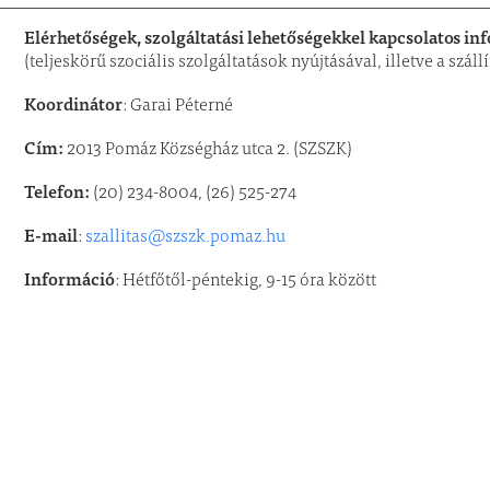
Elérhetőségek, szolgáltatási lehetőségekkel kapcsolatos in
(teljeskörű szociális szolgáltatások nyújtásával, illetve a szál
Koordinátor
: Garai Péterné
Cím:
2013 Pomáz Községház utca 2. (SZSZK)
Telefon:
(20) 234-8004, (26) 525-274
E-mail
:
szallitas@szszk.pomaz.hu
Információ
: Hétfőtől-péntekig, 9-15 óra között