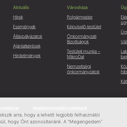
Aktuális
Városháza
Üg
Hírek
Polgármester
Elé
üg
Események
Képviselő-testület
Üg
Álláspályázatok
Önkormányzati
Bizottságok
Vál
Ajánlatkérések
Testületi munka –
La
Hirdetmények
MikroDat
bej
Nemzetiségi
Köz
önkormányzatok
hib
Kát
nyilatkozat
Akadálymentesítési nyilatkozat
ekszik arra, hogy a lehető legjobb felhasználói
élkül, hogy Önt azonosítanánk. A “Megengedem”