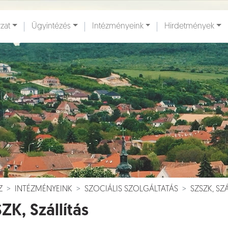
zat
Ügyintézés
Intézményeink
Hirdetmények
ények [
]
Dokumentumok [
]
Z
INTÉZMÉNYEINK
SZOCIÁLIS SZOLGÁLTATÁS
SZSZK, SZ
ZK, Szállítás