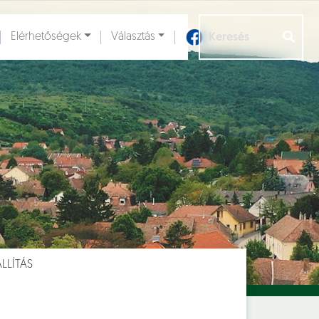
Elérhetőségek
Választás
Aloldalak [
]
ÁLLÍTÁS