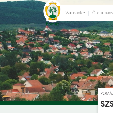
Ugrás a fő tartalomhoz
Városunk
Önkormány
Pomáz
Hírek [
]
Esem
POMÁ
SZS