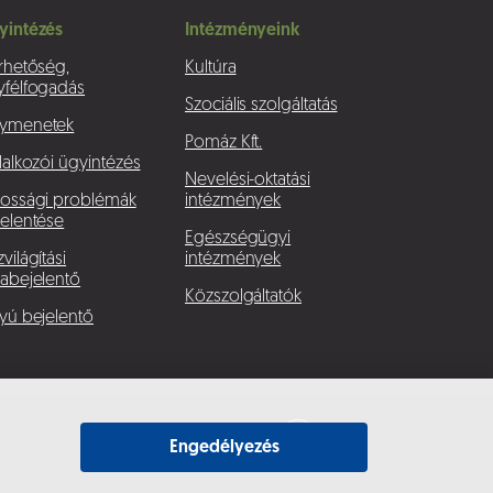
yintézés
Intézményeink
rhetőség,
Kultúra
yfélfogadás
Szociális szolgáltatás
ymenetek
Pomáz Kft.
lalkozói ügyintézés
Nevelési-oktatási
kossági problémák
intézmények
elentése
Egészségügyi
világítási
intézmények
abejelentő
Közszolgáltatók
yú bejelentő
Engedélyezés