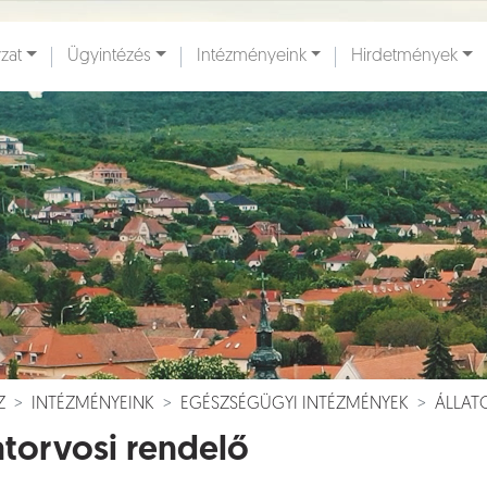
zat
Ügyintézés
Intézményeink
Hirdetmények
ények [
]
Dokumentumok [
]
Z
INTÉZMÉNYEINK
EGÉSZSÉGÜGYI INTÉZMÉNYEK
ÁLLAT
atorvosi rendelő