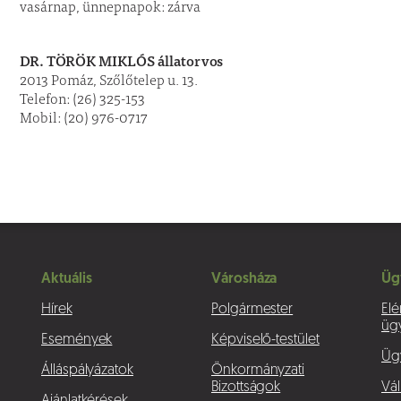
vasárnap, ünnepnapok: zárva
DR. TÖRÖK MIKLÓS állatorvos
2013 Pomáz, Szőlőtelep u. 13.
Telefon: (26) 325-153
Mobil: (20) 976-0717
Aktuális
Városháza
Üg
Hírek
Polgármester
Elé
üg
Események
Képviselő-testület
Üg
Álláspályázatok
Önkormányzati
Bizottságok
Vál
Ajánlatkérések