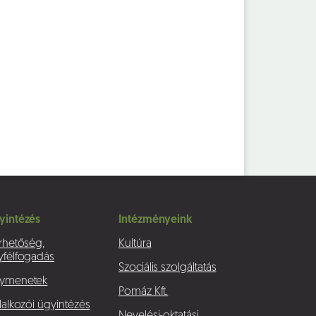
yintézés
Intézményeink
rhetőség,
Kultúra
yfélfogadás
Szociális szolgáltatás
ymenetek
Pomáz Kft.
lalkozói ügyintézés
Nevelési-oktatási