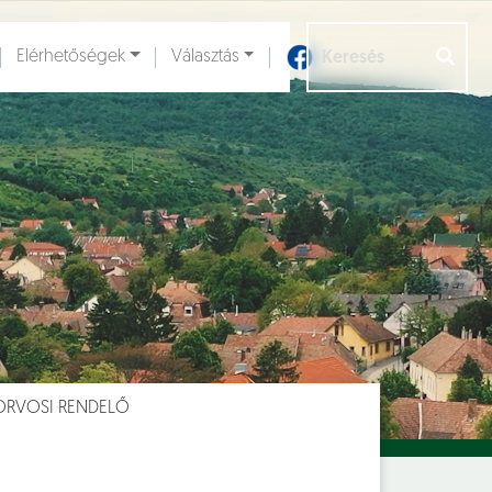
Elérhetőségek
Választás
Aloldalak [
]
ORVOSI RENDELŐ