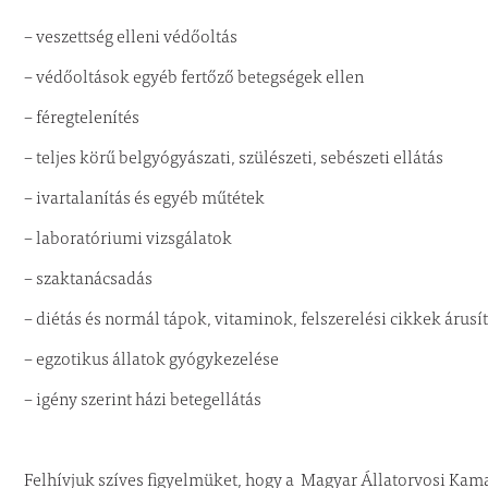
– veszettség elleni védőoltás
– védőoltások egyéb fertőző betegségek ellen
– féregtelenítés
– teljes körű belgyógyászati, szülészeti, sebészeti ellátás
– ivartalanítás és egyéb műtétek
– laboratóriumi vizsgálatok
– szaktanácsadás
– diétás és normál tápok, vitaminok, felszerelési cikkek árusí
– egzotikus állatok gyógykezelése
– igény szerint házi betegellátás
Felhívjuk szíves figyelmüket, hogy a Magyar Állatorvosi Ka