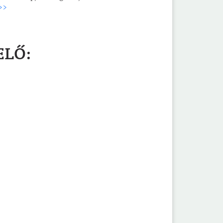
>>
ELŐ: