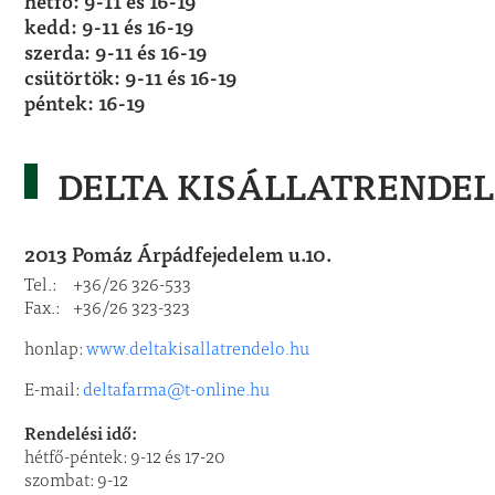
hétfő: 9-11 és 16-19
kedd: 9-11 és 16-19
szerda: 9-11 és 16-19
csütörtök: 9-11 és 16-19
péntek: 16-19
DELTA KISÁLLATRENDEL
2013 Pomáz Árpádfejedelem u.10.
Tel.: +36/26 326-533
Fax.: +36/26 323-323
honlap:
www.deltakisallatrendelo.hu
E-mail:
deltafarma@t-online.hu
Rendelési idő:
hétfő-péntek: 9-12 és 17-20
szombat: 9-12