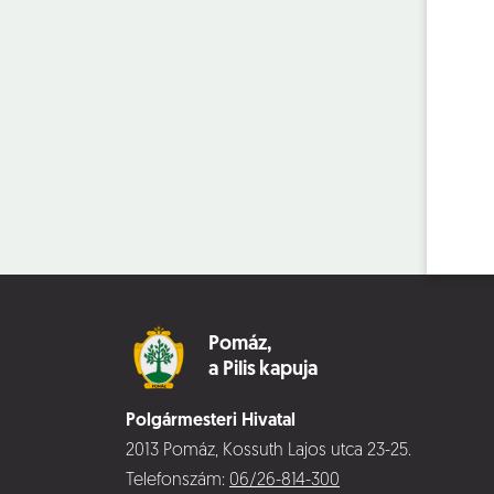
Pomáz,
a Pilis kapuja
Polgármesteri Hivatal
2013 Pomáz, Kossuth Lajos utca 23-25.
Telefonszám:
06/26-814-300