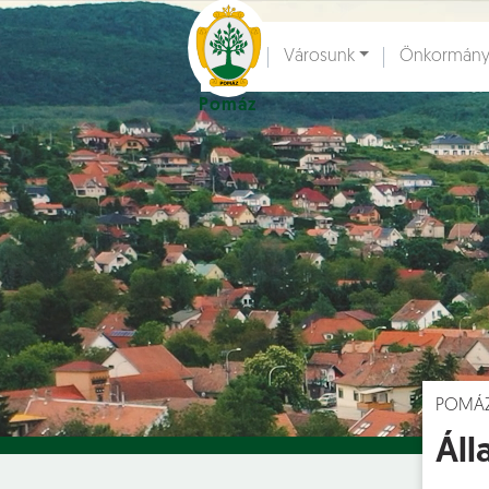
Ugrás a fő tartalomhoz
Városunk
Önkormány
Pomáz
Hírek [
]
Esem
POMÁ
Áll