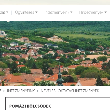
zat
Ügyintézés
Intézményeink
Hirdetmények
ények [
]
Dokumentumok [
]
Z
INTÉZMÉNYEINK
NEVELÉSI-OKTATÁSI INTÉZMÉNYEK
POMÁZI BÖLCSŐDÉK