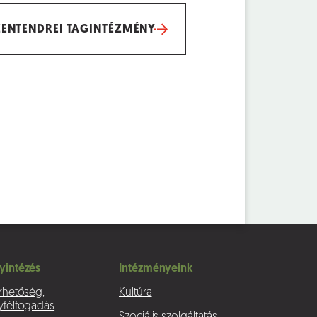
ZENTENDREI TAGINTÉZMÉNY
yintézés
Intézményeink
rhetőség,
Kultúra
yfélfogadás
Szociális szolgáltatás