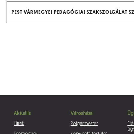
PEST VÁRMEGYEI PEDAGÓGIAI SZAKSZOLGÁLAT S
Aktuális
Városháza
Üg
Hírek
Polgármester
Elé
üg
Események
Képviselő-testület