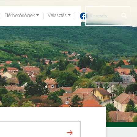
Elérhetőségek
Választás
Aloldalak [
]