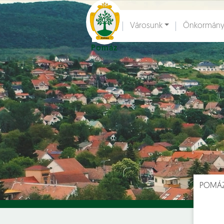
Ugrás a fő tartalomhoz
Városunk
Önkormány
Pomáz
Hírek [
]
Esem
POMÁ