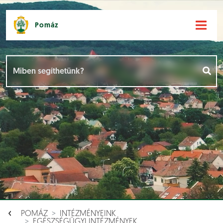
Pomáz
Hírek [
]
Események [
]
Dokumentumok [
]
Aloldalak [
]
POMÁZ
INTÉZMÉNYEINK
EGÉSZSÉGÜGYI INTÉZMÉNYEK