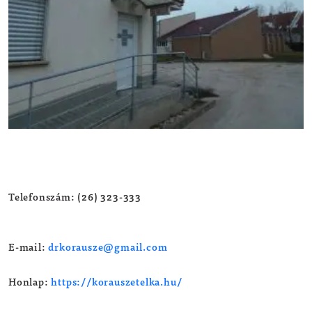
Telefonszám: (26) 323-333
E-mail:
drkorausze@gmail.com
Honlap:
https://korauszetelka.hu/