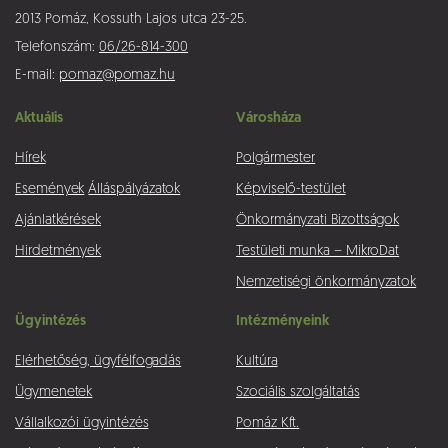
2013 Pomáz, Kossuth Lajos utca 23-25.
Telefonszám:
06/26-814-300
E-mail:
pomaz@pomaz.hu
Aktuális
Városháza
Hírek
Polgármester
Események
Álláspályázatok
Képviselő-testület
Ajánlatkérések
Önkormányzati Bizottságok
Hirdetmények
Testületi munka – MikroDat
Nemzetiségi önkormányzatok
Ügyintézés
Intézményeink
Elérhetőség, ügyfélfogadás
Kultúra
Ügymenetek
Szociális szolgáltatás
Vállalkozói ügyintézés
Pomáz Kft.