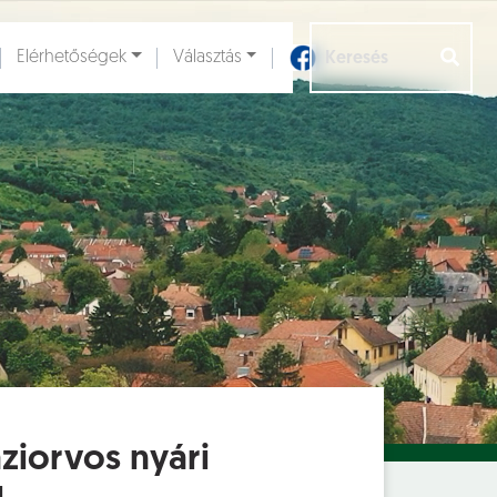
Elérhetőségek
Választás
Aloldalak [
]
ziorvos nyári