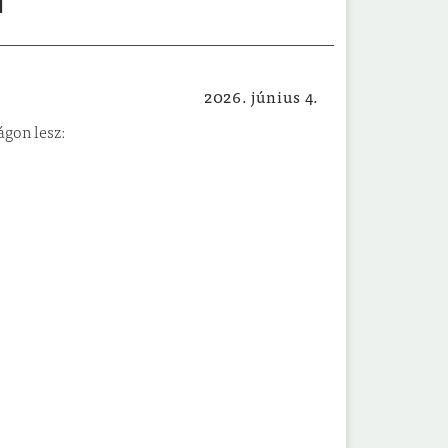
l
2026. június 4.
Egészségügyi, szociális hírek
ágon lesz: