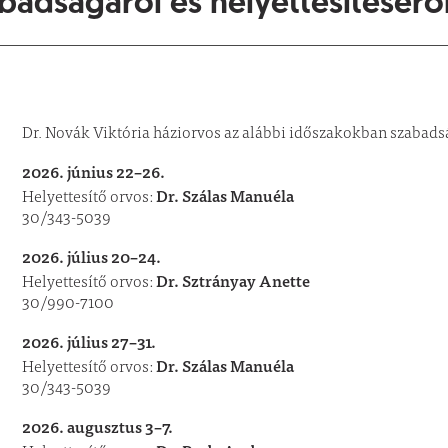
badságáról és helyettesítésérő
Dr. Novák Viktória háziorvos az alábbi időszakokban szabads
2026. június 22–26.
Dr. Szálas Manuéla
Helyettesítő orvos:
30/343-5039
2026. július 20–24.
Dr. Sztrányay Anette
Helyettesítő orvos:
30/990-7100
2026. július 27–31.
Dr. Szálas Manuéla
Helyettesítő orvos:
30/343-5039
2026. augusztus 3–7.