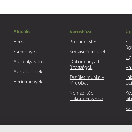
Aktuális
Városháza
Üg
Hírek
Polgármester
Elé
üg
Események
Képviselő-testület
Üg
Álláspályázatok
Önkormányzati
Bizottságok
Vál
Ajánlatkérések
Testületi munka –
La
Hirdetmények
MikroDat
bej
Nemzetiségi
Köz
önkormányzatok
hib
Kát