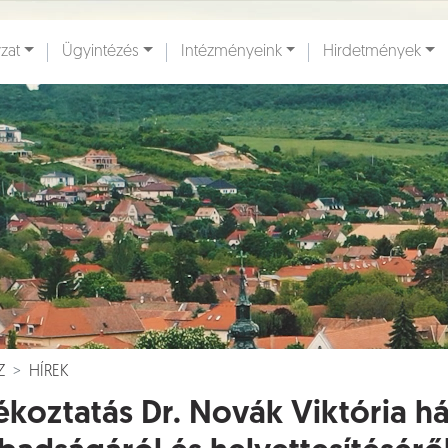
zat
Ügyintézés
Intézményeink
Hirdetmények
ények [
]
Dokumentumok [
]
Z
HÍREK
ékoztatás Dr. Novák Viktória há