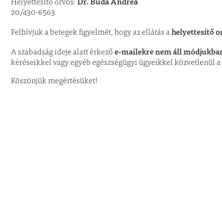
Dr. Buda Andrea
Helyettesítő orvos:
20/430-6563
helyettesítő o
Felhívjuk a betegek figyelmét, hogy az ellátás a
e-mailekre nem áll módjukban
A szabadság ideje alatt érkező
kéréseikkel vagy egyéb egészségügyi ügyeikkel közvetlenül a 
Köszönjük megértésüket!