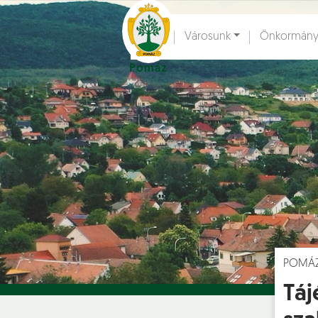
Ugrás a fő tartalomhoz
Városunk
Önkormány
Pomáz
Hírek [
]
Esem
POMÁ
Táj