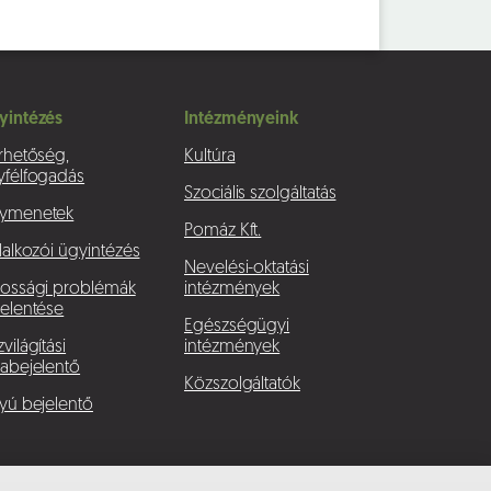
yintézés
Intézményeink
rhetőség,
Kultúra
yfélfogadás
Szociális szolgáltatás
ymenetek
Pomáz Kft.
lalkozói ügyintézés
Nevelési-oktatási
kossági problémák
intézmények
elentése
Egészségügyi
világítási
intézmények
abejelentő
Közszolgáltatók
yú bejelentő