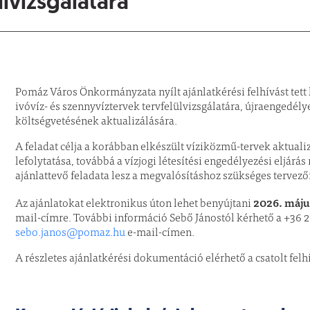
ülvizsgálatára
Pomáz Város Önkormányzata nyílt ajánlatkérési felhívást tett 
ivóvíz- és szennyvíztervek tervfelülvizsgálatára, újraengedél
költségvetésének aktualizálására.
A feladat célja a korábban elkészült víziközmű-tervek aktual
lefolytatása, továbbá a vízjogi létesítési engedélyezési eljárá
ajánlattevő feladata lesz a megvalósításhoz szükséges tervezői
2026. máju
Az ajánlatokat elektronikus úton lehet benyújtani
mail-címre. További információ Sebő Jánostól kérhető a +36 
sebo.janos@pomaz.hu
e-mail-címen.
A részletes ajánlatkérési dokumentáció elérhető a csatolt fel