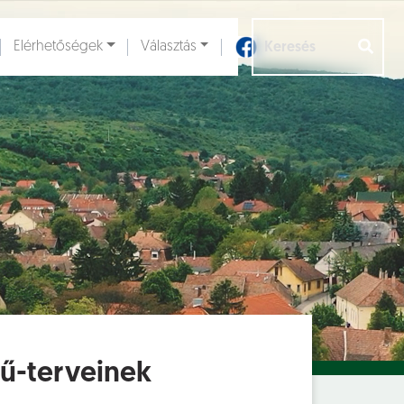
Elérhetőségek
Választás
Aloldalak [
]
mű-terveinek