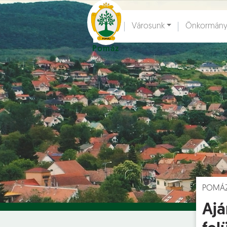
Ugrás a fő tartalomhoz
Városunk
Önkormány
Pomáz
Hírek [
]
Esem
POMÁ
Ajá