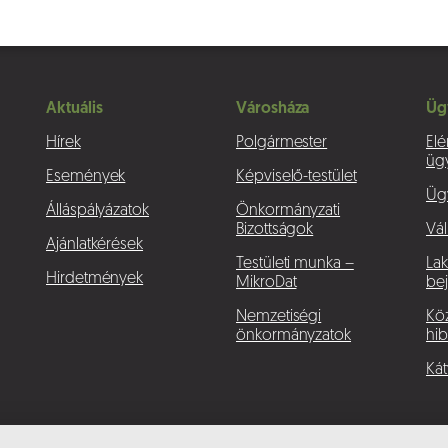
Aktuális
Városháza
Üg
Hírek
Polgármester
Elé
üg
Események
Képviselő-testület
Üg
Álláspályázatok
Önkormányzati
Bizottságok
Vál
Ajánlatkérések
Testületi munka –
La
Hirdetmények
MikroDat
bej
Nemzetiségi
Köz
önkormányzatok
hib
Kát