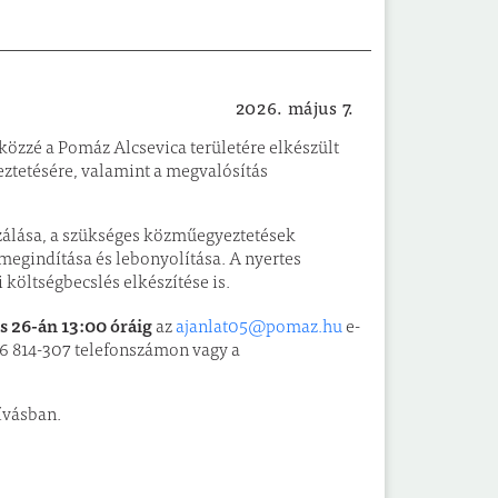
2026. május 7.
Önkormányzat
közzé a Pomáz Alcsevica területére elkészült
yeztetésére, valamint a megvalósítás
izálása, a szükséges közműegyeztetések
s megindítása és lebonyolítása. A nyertes
 költségbecslés elkészítése is.
s 26-án 13:00 óráig
az
ajanlat05@pomaz.hu
e-
26 814-307 telefonszámon vagy a
hívásban.