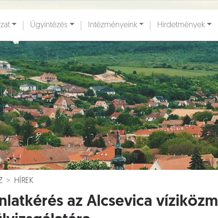
zat
Ügyintézés
Intézményeink
Hirdetmények
ények [
]
Dokumentumok [
]
Z
HÍREK
nlatkérés az Alcsevica víziköz