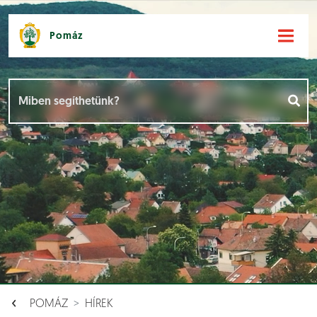
Pomáz
Hírek [
]
Események [
]
Dokumentumok [
]
Aloldalak [
]
POMÁZ
HÍREK