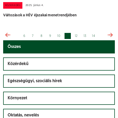
Közlekedés
2025. június 4.
Változások a HÉV éjszakai menetrendjében
11
6
7
8
9
10
12
13
14
Összes
Közérdekű
Egészségügyi, szociális hírek
Környezet
Oktatás, nevelés