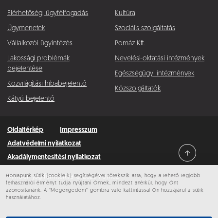
Elérhetőség, ügyfélfogadás
Kultúra
Ügymenetek
Szociális szolgáltatás
Vállalkozói ügyintézés
Pomáz Kft.
Lakossági problémák
Nevelési-oktatási intézmények
bejelentése
Egészségügyi intézmények
Közvilágítási hibabejelentő
Közszolgáltatók
Kátyú bejelentő
Oldaltérkép
Impresszum
Adatvédelmi nyilatkozat
Akadálymentesítési nyilatkozat
Honlapunk sütik (cookie-k) segítségével törekszik arra, hogy a lehető legjobb
Minden jog fenntartva © 2026 Pomáz
felhasználói élményt tudja nyújtani Önnek, mindezt anélkül, hogy Önt
azonosítanánk. A “Megengedem” gombra való kattintással Ön hozzájárul a sütik
használatához.