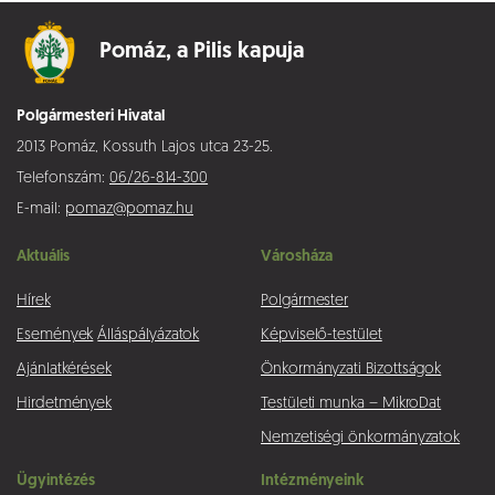
Pomáz,
a Pilis kapuja
Polgármesteri Hivatal
2013 Pomáz, Kossuth Lajos utca 23-25.
Telefonszám:
06/26-814-300
E-mail:
pomaz@pomaz.hu
Aktuális
Városháza
Hírek
Polgármester
Események
Álláspályázatok
Képviselő-testület
Ajánlatkérések
Önkormányzati Bizottságok
Hirdetmények
Testületi munka – MikroDat
Nemzetiségi önkormányzatok
Ügyintézés
Intézményeink