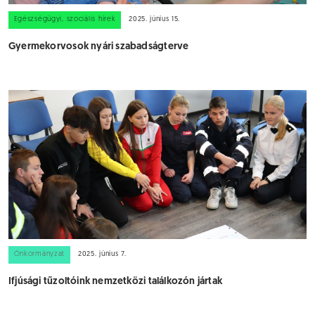
Egészségügyi, szociális hírek
2025. június 15.
Gyermekorvosok nyári szabadságterve
Önkormányzat
2025. június 7.
Ifjúsági tűzoltóink nemzetközi találkozón jártak