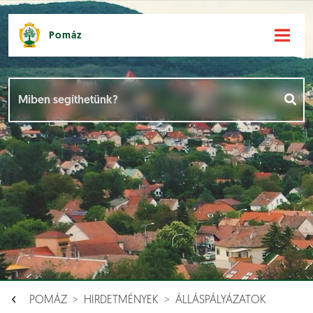
Pomáz
Hírek [
]
Események [
]
Dokumentumok [
]
Aloldalak [
]
POMÁZ
HIRDETMÉNYEK
ÁLLÁSPÁLYÁZATOK