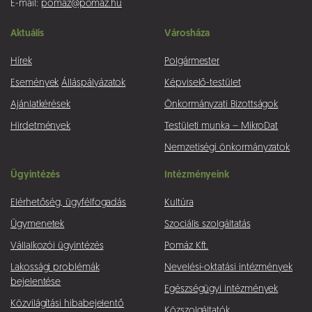
E-mail:
pomaz@pomaz.hu
Aktuális
Városháza
Hírek
Polgármester
Események
Álláspályázatok
Képviselő-testület
Ajánlatkérések
Önkormányzati Bizottságok
Hirdetmények
Testületi munka – MikroDat
Nemzetiségi önkormányzatok
Ügyintézés
Intézményeink
Elérhetőség, ügyfélfogadás
Kultúra
Ügymenetek
Szociális szolgáltatás
Vállalkozói ügyintézés
Pomáz Kft.
Lakossági problémák
Nevelési-oktatási intézmények
bejelentése
Egészségügyi intézmények
Közvilágítási hibabejelentő
Közszolgáltatók