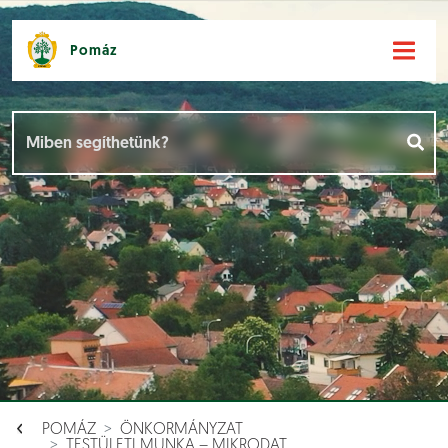
Pomáz
Hírek [
]
Események [
]
Dokumentumok [
]
Aloldalak [
]
POMÁZ
ÖNKORMÁNYZAT
TESTÜLETI MUNKA – MIKRODAT