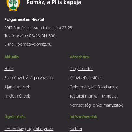
Pomáz,
a Pilis kapuja
Polgármesteri Hivatal
2013 Pomáz, Kossuth Lajos utca 23-25.
Telefonszám:
06/26-814-300
E-mail:
pomaz@pomaz.hu
Aktuális
Városháza
Hírek
Polgármester
Események
Álláspályázatok
Képviselő-testület
Ajánlatkérések
Önkormányzati Bizottságok
Hirdetmények
Testületi munka – MikroDat
Nemzetiségi önkormányzatok
Ügyintézés
Intézményeink
Elérhetőség, ügyfélfogadás
Kultúra