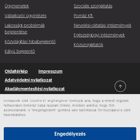
Ügymenetek
Szociális szolgáltatás
Vállalkozói ügyintézés
Pomáz Kft.
Lakossági problémák
Nevelési-oktatási intézmények
bejelentése
Egészségügyi intézmények
Közvilágítási hibabejelentő
Közszolgáltatók
Kátyú bejelentő
Oldaltérkép
Impresszum
Adatvédelmi nyilatkozat
Akadálymentesítési nyilatkozat
Honlapunk sütik (cookie-k) segítségével törekszik arra, hogy a lehető legjobb
Minden jog fenntartva © 2026 Pomáz
felhasználói élményt tudja nyújtani Önnek, mindezt anélkül, hogy Önt
azonosítanánk. A “Megengedem” gombra való kattintással Ön hozzájárul a sütik
használatához.
Engedélyezés