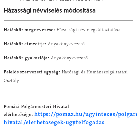
Házassági névviselés módosítása
Hatáskör megnevezése:
Házassági név megváltoztatása
Hatáskör címzettje:
Anyakönyvvezető
Hatáskör gyakorlója:
Anyakönyvvezető
Felelős szervezeti egység:
Hatósági és Humánszolgáltatási
Osztály
Pomázi Polgármesteri Hivatal
https://pomaz.hu/ugyintezes/polgar
elérhetősége:
hivatal/elerhetosegek-ugyfelfogadas