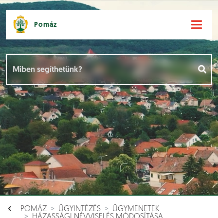
Pomáz
Hírek [
]
Események [
]
Dokumentumok [
]
Aloldalak [
]
POMÁZ
ÜGYINTÉZÉS
ÜGYMENETEK
HÁZASSÁGI NÉVVISELÉS MÓDOSÍTÁSA