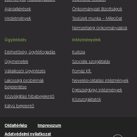
Ajánlatkérések
Önkormányzati Bizottságok
Hirdetmények
Testületi munka – MikroDat
Nemzetiségi önkormányzatok
Ügyintézés
Intézményeink
Elérhetőség, ügyfélfogadás
Kultúra
Ügymenetek
Szociális szolgáltatás
Vállalkozói ügyintézés
Pomáz Kft.
Lakossági problémák
Nevelési-oktatási intézmények
bejelentése
Egészségügyi intézmények
Közvilágítási hibabejelentő
Közszolgáltatók
Kátyú bejelentő
Oldaltérkép
Impresszum
Adatvédelmi nyilatkozat