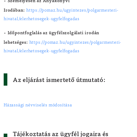
Személyesen az Anyakönyvi
•
Irodában:
https://pomaz.hu/ugyintezes/polgarmesteri-
hivatal/elerhetosegek-ugyfelfogadas
Időpontfoglalás az ügyfélszolgálati irodán
•
lehetséges:
https://pomaz.hu/ugyintezes/polgarmesteri-
hivatal/elerhetosegek-ugyfelfogadas
Az eljárást ismertető útmutató:
Házassági névviselés módosítása
Tájékoztatás az ügyfél jogaira és