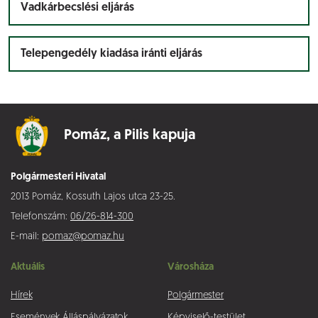
Vadkárbecslési eljárás
Telepengedély kiadása iránti eljárás
Pomáz,
a Pilis kapuja
Polgármesteri Hivatal
2013 Pomáz, Kossuth Lajos utca 23-25.
Telefonszám:
06/26-814-300
E-mail:
pomaz@pomaz.hu
Aktuális
Városháza
Hírek
Polgármester
Események
Álláspályázatok
Képviselő-testület