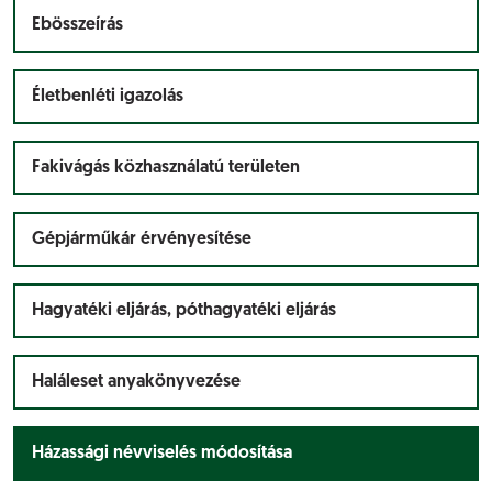
Ebösszeírás
Életbenléti igazolás
Fakivágás közhasználatú területen
Gépjárműkár érvényesítése
Hagyatéki eljárás, póthagyatéki eljárás
Haláleset anyakönyvezése
Házassági névviselés módosítása