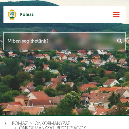
Pomáz
Hírek [
]
Események [
]
Dokumentumok [
]
Aloldalak [
]
POMÁZ
ÖNKORMÁNYZAT
ÖNKORMÁNYZATI BIZOTTSÁGOK