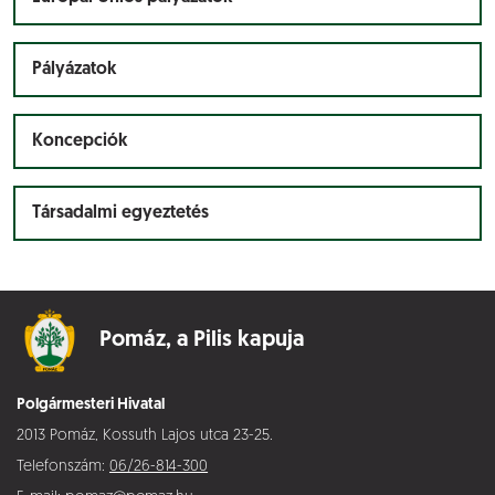
Pályázatok
Koncepciók
Társadalmi egyeztetés
Pomáz,
a Pilis kapuja
Polgármesteri Hivatal
2013 Pomáz, Kossuth Lajos utca 23-25.
Telefonszám:
06/26-814-300