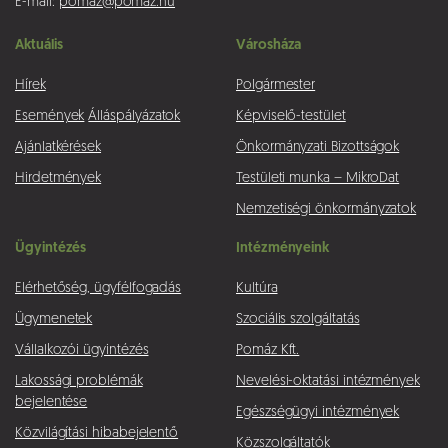
E-mail:
pomaz@pomaz.hu
Aktuális
Városháza
Hírek
Polgármester
Események
Álláspályázatok
Képviselő-testület
Ajánlatkérések
Önkormányzati Bizottságok
Hirdetmények
Testületi munka – MikroDat
Nemzetiségi önkormányzatok
Ügyintézés
Intézményeink
Elérhetőség, ügyfélfogadás
Kultúra
Ügymenetek
Szociális szolgáltatás
Vállalkozói ügyintézés
Pomáz Kft.
Lakossági problémák
Nevelési-oktatási intézmények
bejelentése
Egészségügyi intézmények
Közvilágítási hibabejelentő
Közszolgáltatók