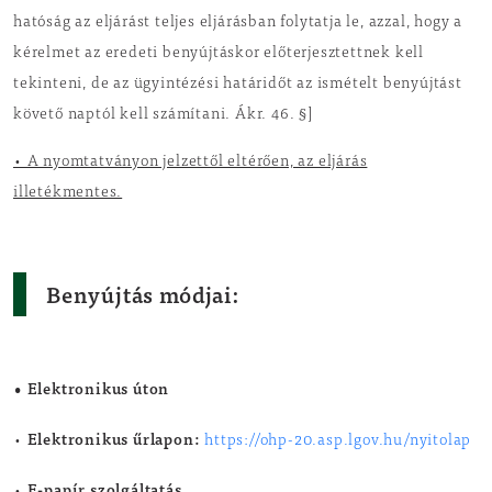
hatóság az eljárást teljes eljárásban folytatja le, azzal, hogy a
kérelmet az eredeti benyújtáskor előterjesztettnek kell
tekinteni, de az ügyintézési határidőt az ismételt benyújtást
követő naptól kell számítani. Ákr. 46. §]
• A nyomtatványon jelzettől eltérően, az eljárás
illetékmentes.
Benyújtás módjai:
• Elektronikus úton
Elektronikus űrlapon:
•
https://ohp-20.asp.lgov.hu/nyitolap
E-papír szolgáltatás