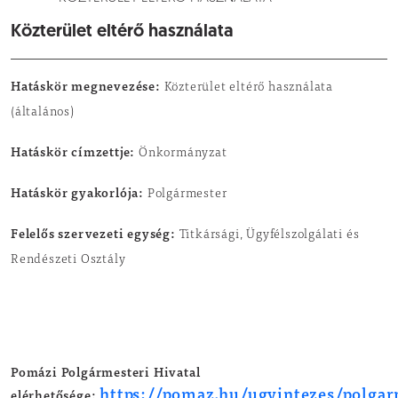
Közterület eltérő használata
Hatáskör megnevezése:
Közterület eltérő használata
(általános)
Hatáskör címzettje:
Önkormányzat
Hatáskör gyakorlója:
Polgármester
Felelős szervezeti egység:
Titkársági, Ügyfélszolgálati és
Rendészeti Osztály
Pomázi Polgármesteri Hivatal
https://pomaz.hu/ugyintezes/polgar
elérhetősége: