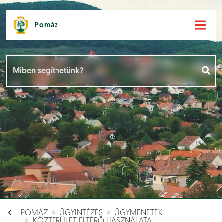
Pomáz
Hírek [
]
Események [
]
Dokumentumok [
]
Aloldalak [
]
POMÁZ
ÜGYINTÉZÉS
ÜGYMENETEK
KÖZTERÜLET ELTÉRŐ HASZNÁLATA