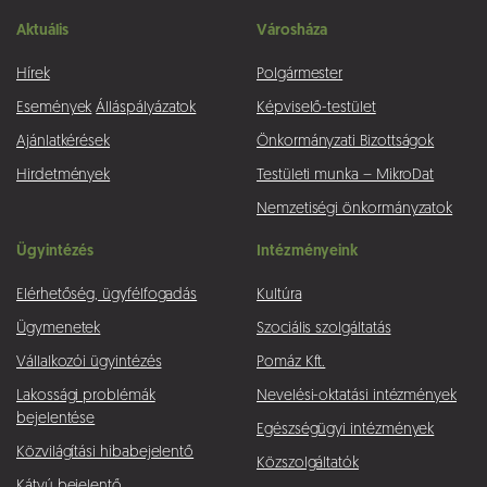
Aktuális
Városháza
Hírek
Polgármester
Események
Álláspályázatok
Képviselő-testület
Ajánlatkérések
Önkormányzati Bizottságok
Hirdetmények
Testületi munka – MikroDat
Nemzetiségi önkormányzatok
Ügyintézés
Intézményeink
Elérhetőség, ügyfélfogadás
Kultúra
Ügymenetek
Szociális szolgáltatás
Vállalkozói ügyintézés
Pomáz Kft.
Lakossági problémák
Nevelési-oktatási intézmények
bejelentése
Egészségügyi intézmények
Közvilágítási hibabejelentő
Közszolgáltatók
Kátyú bejelentő