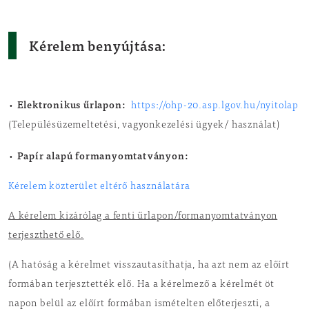
Kérelem benyújtása:
Elektronikus űrlapon:
•
https://ohp-20.asp.lgov.hu/nyitolap
(Településüzemeltetési, vagyonkezelési ügyek/ használat)
Papír alapú formanyomtatványon:
•
Kérelem közterület eltérő használatára
A kérelem kizárólag a fenti űrlapon/formanyomtatványon
terjeszthető elő.
(A hatóság a kérelmet visszautasíthatja, ha azt nem az előírt
formában terjesztették elő. Ha a kérelmező a kérelmét öt
napon belül az előírt formában ismételten előterjeszti, a