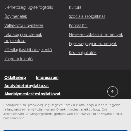
Elérhetőség, ügyfélfogadás
Kultúra
Ügymenetek
Szociális szolgáltatás
Vállalkozói ügyintézés
Pomáz Kft.
Lakossági problémák
Nevelési-oktatási intézmények
bejelentése
Egészségügyi intézmények
Közvilágítási hibabejelentő
Közszolgáltatók
Kátyú bejelentő
Oldaltérkép
Impresszum
Adatvédelmi nyilatkozat
Akadálymentesítési nyilatkozat
Honlapunk sütik (cookie-k) segítségével törekszik arra, hogy a lehető legjobb
Minden jog fenntartva © 2026 Pomáz
felhasználói élményt tudja nyújtani Önnek, mindezt anélkül, hogy Önt
azonosítanánk. A “Megengedem” gombra való kattintással Ön hozzájárul a sütik
használatához.