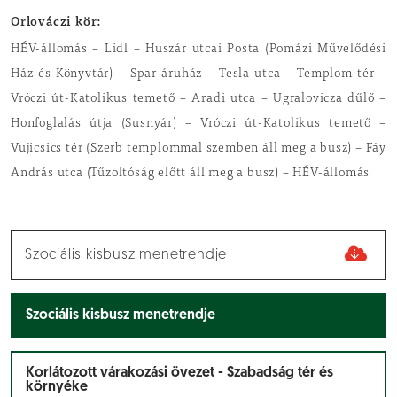
Orlováczi kör:
HÉV-állomás – Lidl – Huszár utcai Posta (Pomázi Művelődési
Ház és Könyvtár) – Spar áruház – Tesla utca – Templom tér –
Vróczi út-Katolikus temető – Aradi utca – Ugralovicza dűlő –
Honfoglalás útja (Susnyár) – Vróczi út-Katolikus temető –
Vujicsics tér (Szerb templommal szemben áll meg a busz) – Fáy
András utca (Tűzoltóság előtt áll meg a busz) – HÉV-állomás
Szociális kisbusz menetrendje
Szociális kisbusz menetrendje
Korlátozott várakozási övezet - Szabadság tér és
környéke