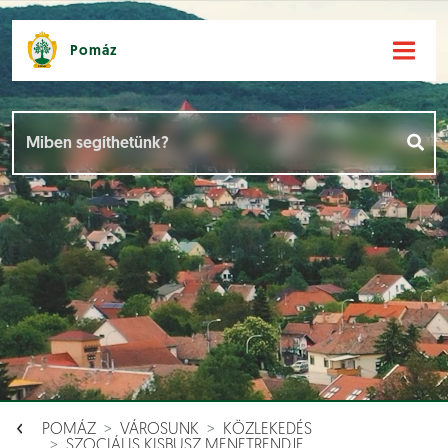
Pomáz
Hírek [
]
Események [
]
Dokumentumok [
]
Aloldalak [
]
POMÁZ
VÁROSUNK
KÖZLEKEDÉS
SZOCIÁLIS KISBUSZ MENETRENDJE