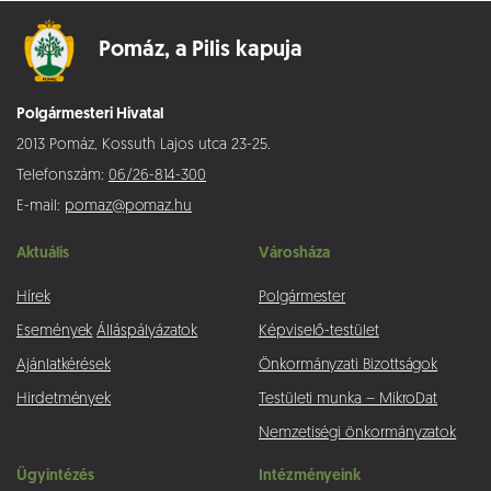
Pomáz,
a Pilis kapuja
Polgármesteri Hivatal
2013 Pomáz, Kossuth Lajos utca 23-25.
Telefonszám:
06/26-814-300
E-mail:
pomaz@pomaz.hu
Aktuális
Városháza
Hírek
Polgármester
Események
Álláspályázatok
Képviselő-testület
Ajánlatkérések
Önkormányzati Bizottságok
Hirdetmények
Testületi munka – MikroDat
Nemzetiségi önkormányzatok
Ügyintézés
Intézményeink