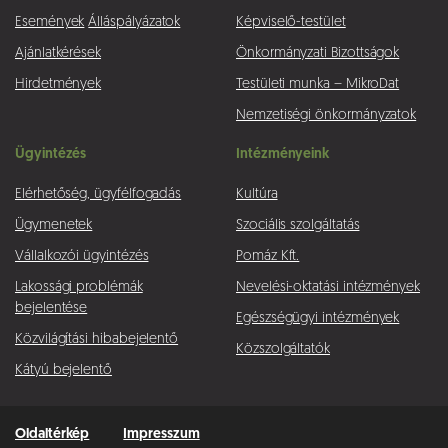
Események
Álláspályázatok
Képviselő-testület
Ajánlatkérések
Önkormányzati Bizottságok
Hirdetmények
Testületi munka – MikroDat
Nemzetiségi önkormányzatok
Ügyintézés
Intézményeink
Elérhetőség, ügyfélfogadás
Kultúra
Ügymenetek
Szociális szolgáltatás
Vállalkozói ügyintézés
Pomáz Kft.
Lakossági problémák
Nevelési-oktatási intézmények
bejelentése
Egészségügyi intézmények
Közvilágítási hibabejelentő
Közszolgáltatók
Kátyú bejelentő
Oldaltérkép
Impresszum