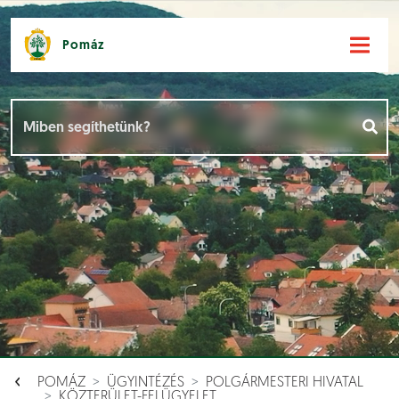
Pomáz
Hírek [
]
Események [
]
Dokumentumok [
]
Aloldalak [
]
POMÁZ
ÜGYINTÉZÉS
POLGÁRMESTERI HIVATAL
KÖZTERÜLET-FELÜGYELET