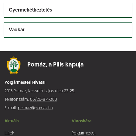
Gyermekétkeztetés
Vadkár
Pomáz,
a Pilis kapuja
Polgármesteri Hivatal
2013 Pomáz, Kossuth Lajos utca 23-25.
Telefonszám:
06/26-814-300
E-mail:
pomaz@pomaz.hu
Aktuális
Városháza
Hírek
Polgármester