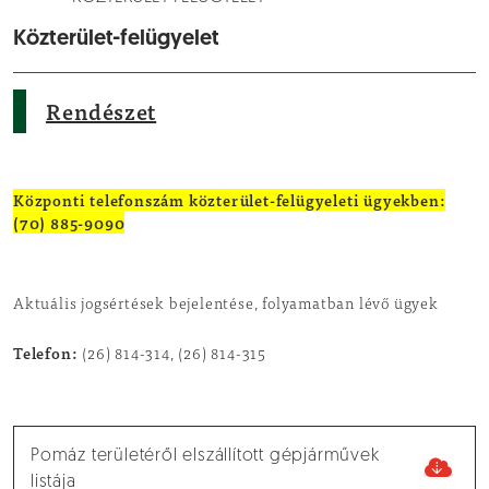
Közterület-felügyelet
Rendészet
Központi telefonszám közterület-felügyeleti ügyekben:
(70) 885-9090
Aktuális jogsértések bejelentése, folyamatban lévő ügyek
Telefon:
(26) 814-314, (26) 814-315
Pomáz területéről elszállított gépjárművek
listája