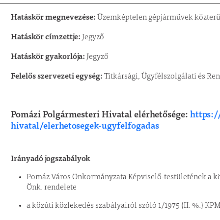
Hatáskör megnevezése:
Üzemképtelen gépjárművek közterüle
Hatáskör címzettje:
Jegyző
Hatáskör gyakorlója:
Jegyző
Felelős szervezeti egység:
Titkársági, Ügyfélszolgálati és Re
Pomázi Polgármesteri Hivatal elérhetősége:
https:
hivatal/elerhetosegek-ugyfelfogadas
Irányadó jogszabályok
Pomáz Város Önkormányzata Képviselő-testületének a közt
Önk. rendelete
a közúti közlekedés szabályairól szóló 1/1975 (II. %.) K