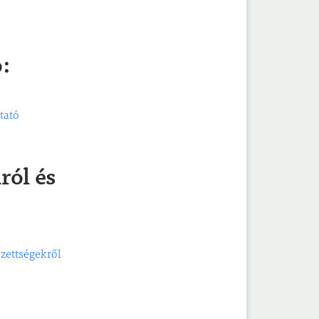
ó:
tató
ról és
ezettségekről