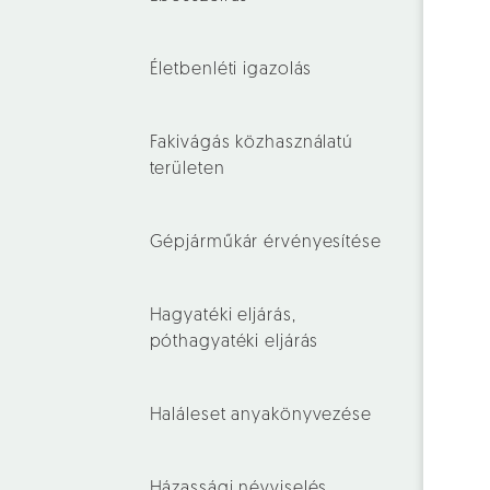
Életbenléti igazolás
Fakivágás közhasználatú
területen
Gépjárműkár érvényesítése
Hagyatéki eljárás,
póthagyatéki eljárás
Haláleset anyakönyvezése
Házassági névviselés