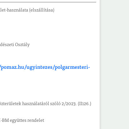
t-használata (elszállítása)
ndészeti Osztály
//pomaz.hu/ugyintezes/polgarmesteri-
erületek használatáról szóló 2/2023. (II126.)
PM-BM együttes rendelet