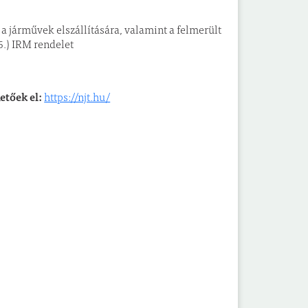
 a járművek elszállítására, valamint a felmerült
6.) IRM rendelet
etőek el:
https://njt.hu/