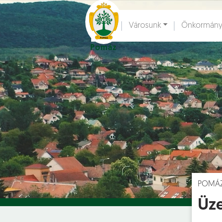
Ugrás a fő tartalomhoz
Városunk
Önkormány
Pomáz
Hírek [
]
Esem
POMÁ
Üze