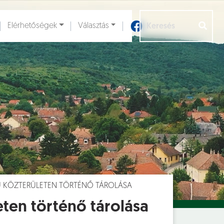
Elérhetőségek
Választás
Aloldalak [
]
 KÖZTERÜLETEN TÖRTÉNŐ TÁROLÁSA
ten történő tárolása