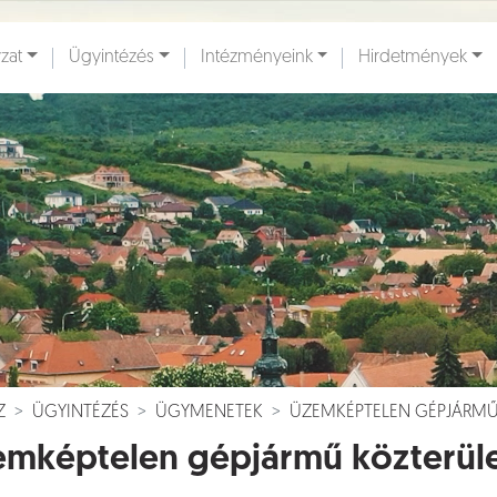
zat
Ügyintézés
Intézményeink
Hirdetmények
ények [
]
Dokumentumok [
]
Z
ÜGYINTÉZÉS
ÜGYMENETEK
ÜZEMKÉPTELEN GÉPJÁRMŰ
mképtelen gépjármű közterüle