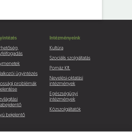
yintézés
Intézményeink
rhetőség,
Kultúra
yfélfogadás
Szociális szolgáltatás
ymenetek
Pomáz Kft.
lalkozói ügyintézés
Nevelési-oktatási
kossági problémák
intézmények
elentése
Egészségügyi
világítási
intézmények
abejelentő
Közszolgáltatók
yú bejelentő