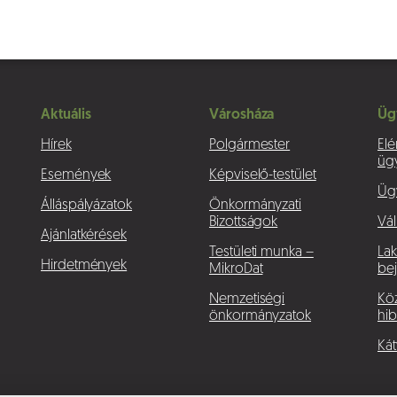
Aktuális
Városháza
Üg
Hírek
Polgármester
Elé
üg
Események
Képviselő-testület
Üg
Álláspályázatok
Önkormányzati
Bizottságok
Vál
Ajánlatkérések
Testületi munka –
La
Hirdetmények
MikroDat
bej
Nemzetiségi
Köz
önkormányzatok
hib
Kát