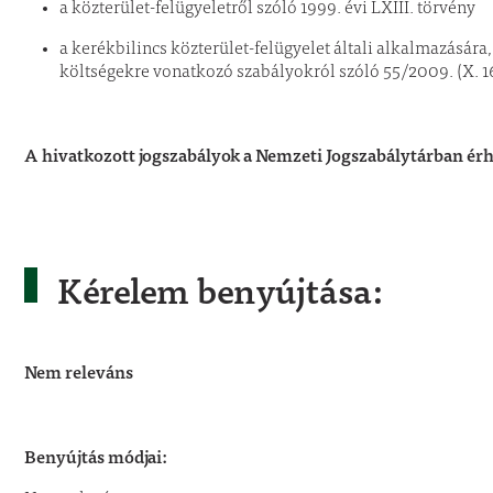
a közterület-felügyeletről szóló 1999. évi LXIII. törvény
a kerékbilincs közterület-felügyelet általi alkalmazására,
költségekre vonatkozó szabályokról szóló 55/2009. (X. 1
A hivatkozott jogszabályok a Nemzeti Jogszabálytárban érh
Kérelem benyújtása:
Nem releváns
Benyújtás módjai: