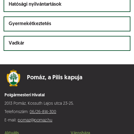
Hatósági nyilvántartások
Gyermekétkeztetés
Vadkár
Pomáz,
a Pilis kapuja
Polgármesteri Hivatal
2013 Pomáz, Kossuth Lajos utca 23-25.
Telefonszám:
06/26-814-300
E-mail:
pomaz@pomaz.hu
Aktuális
Városháza