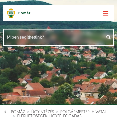
Pomáz
Hírek [
]
Események [
]
Dokumentumok [
]
Aloldalak [
]
POMÁZ
ÜGYINTÉZÉS
POLGÁRMESTERI HIVATAL
ELÉRHETŐSÉGEK, ÜGYFÉLFOGADÁS