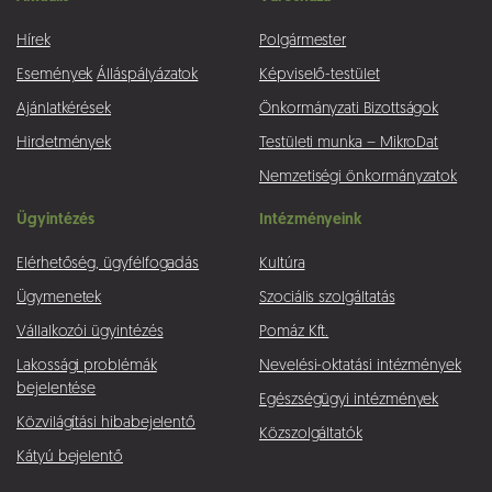
Hírek
Polgármester
Események
Álláspályázatok
Képviselő-testület
Ajánlatkérések
Önkormányzati Bizottságok
Hirdetmények
Testületi munka – MikroDat
Nemzetiségi önkormányzatok
Ügyintézés
Intézményeink
Elérhetőség, ügyfélfogadás
Kultúra
Ügymenetek
Szociális szolgáltatás
Vállalkozói ügyintézés
Pomáz Kft.
Lakossági problémák
Nevelési-oktatási intézmények
bejelentése
Egészségügyi intézmények
Közvilágítási hibabejelentő
Közszolgáltatók
Kátyú bejelentő