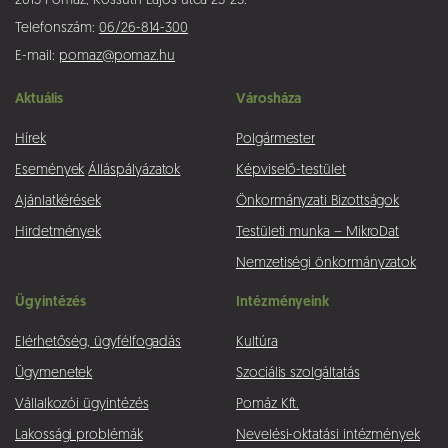
2013 Pomáz, Kossuth Lajos utca 23-25.
Pomázi Polgár 2025. októberi
Pomázi Polgár 2025.
Telefonszám:
06/26-814-300
száma
szeptemberi száma
E-mail:
pomaz@pomaz.hu
Aktuális
Városháza
Pomázi Polgár 2024. márciusi
Pomázi Polgár 2024. áprilisi
száma
száma
Hírek
Polgármester
Események
Álláspályázatok
Képviselő-testület
Pomázi Polgár 2023. márciusi
Pomázi Polgár 2023. áprilisi
Ajánlatkérések
Önkormányzati Bizottságok
száma
száma
Hirdetmények
Testületi munka – MikroDat
Nemzetiségi önkormányzatok
Ügyintézés
Intézményeink
Pomázi Polgár 2026. márciusi
Pomázi Polgár 2026. februári
száma
száma
Elérhetőség, ügyfélfogadás
Kultúra
Ügymenetek
Szociális szolgáltatás
Pomázi Polgár 2025.
Pomázi Polgár 2025. júliusi
Vállalkozói ügyintézés
Pomáz Kft.
augusztusi száma
száma
Lakossági problémák
Nevelési-oktatási intézmények