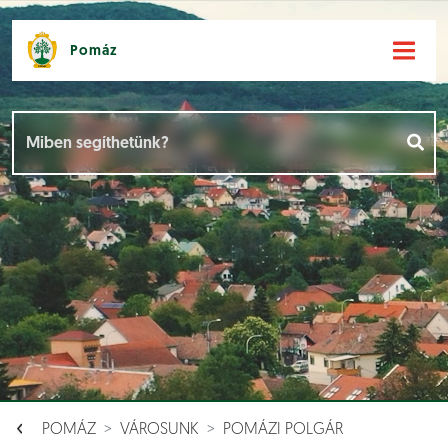
Pomáz
Hírek [
]
Események [
]
Dokumentumok [
]
Aloldalak [
]
POMÁZ
VÁROSUNK
POMÁZI POLGÁR