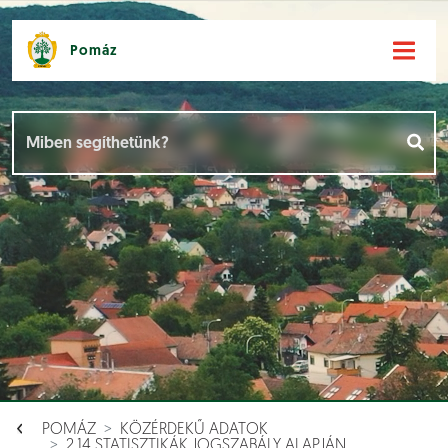
Pomáz
Hírek [
]
Események [
]
Dokumentumok [
]
Aloldalak [
]
POMÁZ
KÖZÉRDEKŰ ADATOK
2.14 STATISZTIKÁK JOGSZABÁLY ALAPJÁN