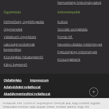
Nemzetiségi önkormányzatok
Ügyintézés
Intézményeink
Elérhetőség, ügyfélfogadás
Kultúra
Ügymenetek
Szociális szolgáltatás
Vállalkozói ügyintézés
Pomáz Kft.
Lakossági problémák
Nevelési-oktatási intézmények
bejelentése
Egészségügyi intézmények
Közvilágítási hibabejelentő
Közszolgáltatók
Kátyú bejelentő
Oldaltérkép
Impresszum
Adatvédelmi nyilatkozat
Akadálymentesítési nyilatkozat
Honlapunk sütik (cookie-k) segítségével törekszik arra, hogy a lehető legjobb
Minden jog fenntartva © 2026 Pomáz
felhasználói élményt tudja nyújtani Önnek, mindezt anélkül, hogy Önt