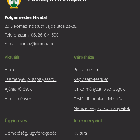
Polgármesteri Hivatal
2013 Pomáz, Kossuth Lajos utca 23-25.
Telefonszám:
06/26-814-300
E-mail:
pomaz@pomaz.hu
Aktuális
Városháza
Hírek
Polgármester
Események
Álláspályázatok
Képviselő-testület
Ajánlatkérések
Önkormányzati Bizottságok
Hirdetmények
Testületi munka – MikroDat
Nemzetiségi önkormányzatok
Ügyintézés
Intézményeink
Elérhetőség, ügyfélfogadás
Kultúra