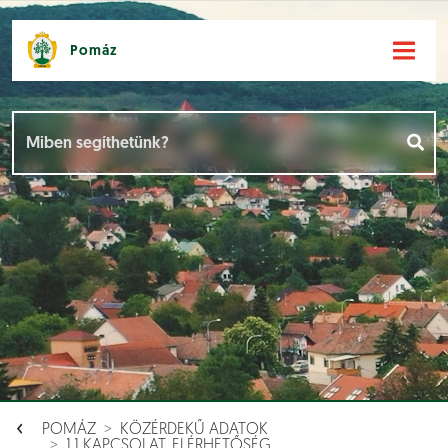
Pomáz
Hírek [
]
Események [
]
Dokumentumok [
]
Aloldalak [
]
POMÁZ
KÖZÉRDEKŰ ADATOK
1.1 KAPCSOLAT, ELÉRHETŐSÉG