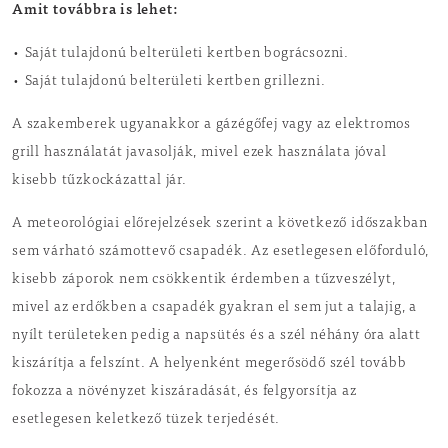
Amit továbbra is lehet:
• Saját tulajdonú belterületi kertben bográcsozni.
• Saját tulajdonú belterületi kertben grillezni.
A szakemberek ugyanakkor a gázégőfej vagy az elektromos
grill használatát javasolják, mivel ezek használata jóval
kisebb tűzkockázattal jár.
A meteorológiai előrejelzések szerint a következő időszakban
sem várható számottevő csapadék. Az esetlegesen előforduló,
kisebb záporok nem csökkentik érdemben a tűzveszélyt,
mivel az erdőkben a csapadék gyakran el sem jut a talajig, a
nyílt területeken pedig a napsütés és a szél néhány óra alatt
kiszárítja a felszínt. A helyenként megerősödő szél tovább
fokozza a növényzet kiszáradását, és felgyorsítja az
esetlegesen keletkező tüzek terjedését.