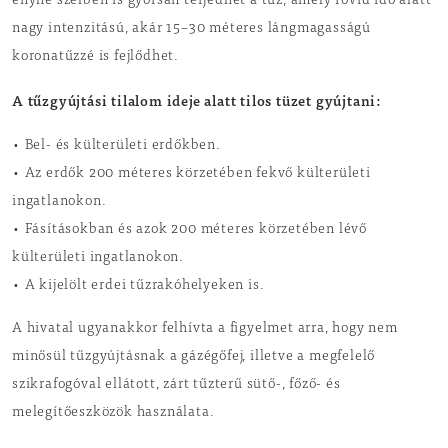
enyhe szélben is gyorsan terjedhet a tűz, amely rövid idő alatt
nagy intenzitású, akár 15–30 méteres lángmagasságú
koronatűzzé is fejlődhet.
A tűzgyújtási tilalom ideje alatt tilos tüzet gyújtani:
• Bel- és külterületi erdőkben.
• Az erdők 200 méteres körzetében fekvő külterületi
ingatlanokon.
• Fásításokban és azok 200 méteres körzetében lévő
külterületi ingatlanokon.
• A kijelölt erdei tűzrakóhelyeken is.
A hivatal ugyanakkor felhívta a figyelmet arra, hogy nem
minősül tűzgyújtásnak a gázégőfej, illetve a megfelelő
szikrafogóval ellátott, zárt tűzterű sütő-, főző- és
melegítőeszközök használata.