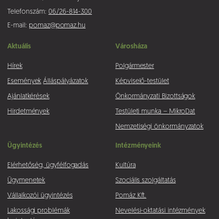
Telefonszám:
06/26-814-300
E-mail:
pomaz@pomaz.hu
Aktuális
Városháza
Hírek
Polgármester
Események
Álláspályázatok
Képviselő-testület
Ajánlatkérések
Önkormányzati Bizottságok
Hirdetmények
Testületi munka – MikroDat
Nemzetiségi önkormányzatok
Ügyintézés
Intézményeink
Elérhetőség, ügyfélfogadás
Kultúra
Ügymenetek
Szociális szolgáltatás
Vállalkozói ügyintézés
Pomáz Kft.
Lakossági problémák
Nevelési-oktatási intézmények