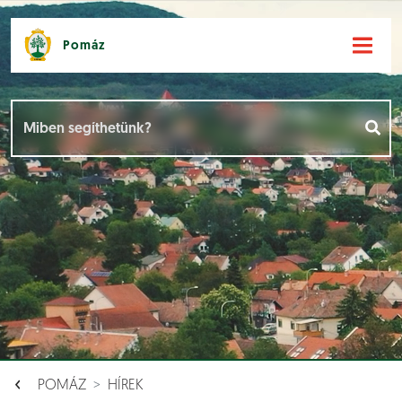
Pomáz
Hírek [
]
Események [
]
Dokumentumok [
]
Aloldalak [
]
POMÁZ
HÍREK