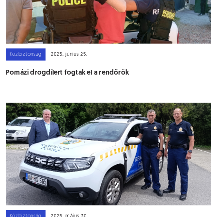
Közbiztonság
2025. június 25.
Pomázi drogdílert fogtak el a rendőrök
Közbiztonság
2025. május 30.