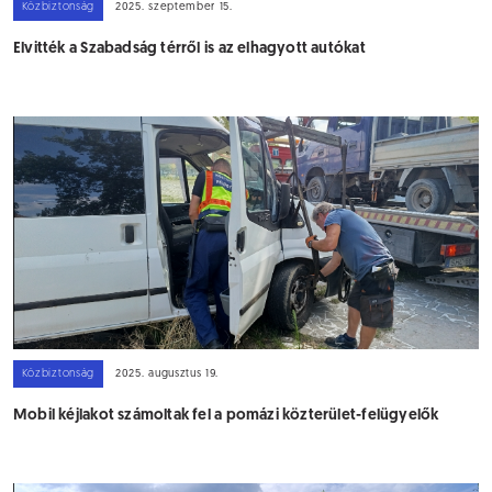
Közbiztonság
2025. szeptember 15.
Elvitték a Szabadság térről is az elhagyott autókat
Közbiztonság
2025. augusztus 19.
Mobil kéjlakot számoltak fel a pomázi közterület-felügyelők