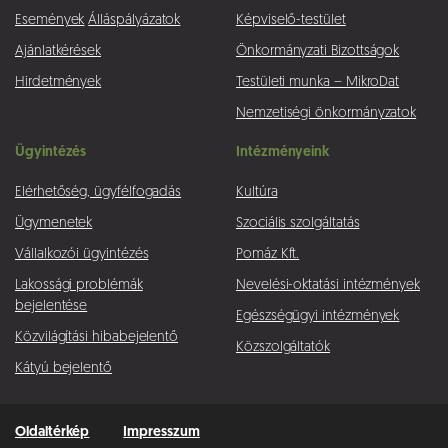
Események
Álláspályázatok
Képviselő-testület
Ajánlatkérések
Önkormányzati Bizottságok
Hirdetmények
Testületi munka – MikroDat
Nemzetiségi önkormányzatok
Ügyintézés
Intézményeink
Elérhetőség, ügyfélfogadás
Kultúra
Ügymenetek
Szociális szolgáltatás
Vállalkozói ügyintézés
Pomáz Kft.
Lakossági problémák
Nevelési-oktatási intézmények
bejelentése
Egészségügyi intézmények
Közvilágítási hibabejelentő
Közszolgáltatók
Kátyú bejelentő
Oldaltérkép
Impresszum