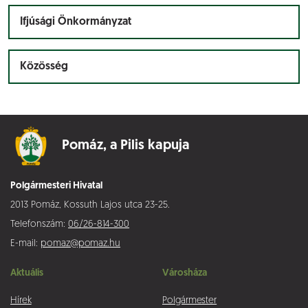
Ifjúsági Önkormányzat
Közösség
Pomáz,
a Pilis kapuja
Polgármesteri Hivatal
2013 Pomáz, Kossuth Lajos utca 23-25.
Telefonszám:
06/26-814-300
E-mail:
pomaz@pomaz.hu
Aktuális
Városháza
Hírek
Polgármester