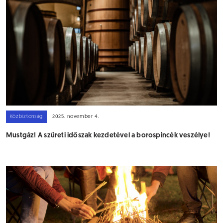
Közbiztonság
2025. november 4.
Mustgáz! A szüreti időszak kezdetével a borospincék veszélye!