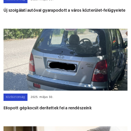
Új szolgálati autóval gyarapodott a város közterület-felügyelete
Közbiztonság
2025. május 30.
Ellopott gépkocsit derítettek fel a rendészeink