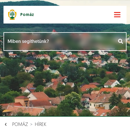
Pomáz
Hírek [
]
Események [
]
Dokumentumok [
]
Aloldalak [
]
POMÁZ
HÍREK