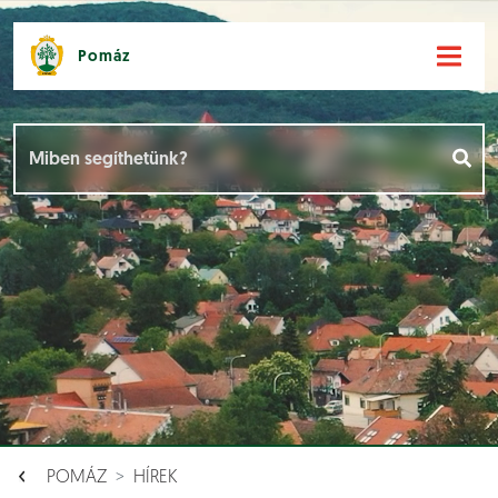
Pomáz
Hírek [
]
Események [
]
Dokumentumok [
]
Aloldalak [
]
POMÁZ
HÍREK