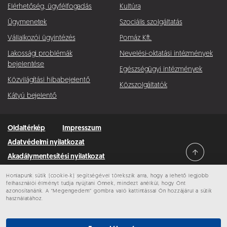
Elérhetőség, ügyfélfogadás
Kultúra
Ügymenetek
Szociális szolgáltatás
Vállalkozói ügyintézés
Pomáz Kft.
Lakossági problémák
Nevelési-oktatási intézmények
bejelentése
Egészségügyi intézmények
Közvilágítási hibabejelentő
Közszolgáltatók
Kátyú bejelentő
Oldaltérkép
Impresszum
Adatvédelmi nyilatkozat
Akadálymentesítési nyilatkozat
Honlapunk sütik (cookie-k) segítségével törekszik arra, hogy a lehető legjobb
Minden jog fenntartva © 2026 Pomáz
felhasználói élményt tudja nyújtani Önnek, mindezt anélkül, hogy Önt
azonosítanánk. A “Megengedem” gombra való kattintással Ön hozzájárul a sütik
használatához.