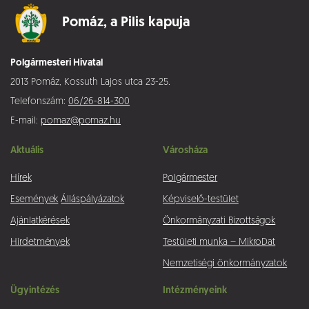
Pomáz,
a Pilis kapuja
Polgármesteri Hivatal
2013 Pomáz, Kossuth Lajos utca 23-25.
Telefonszám:
06/26-814-300
E-mail:
pomaz@pomaz.hu
Aktuális
Városháza
Hírek
Polgármester
Események
Álláspályázatok
Képviselő-testület
Ajánlatkérések
Önkormányzati Bizottságok
Hirdetmények
Testületi munka – MikroDat
Nemzetiségi önkormányzatok
Ügyintézés
Intézményeink