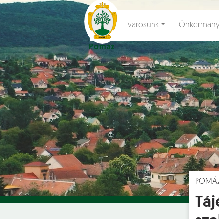
Ugrás a fő tartalomhoz
Városunk
Önkormány
Pomáz
Hírek [
]
Esem
POMÁ
Táj