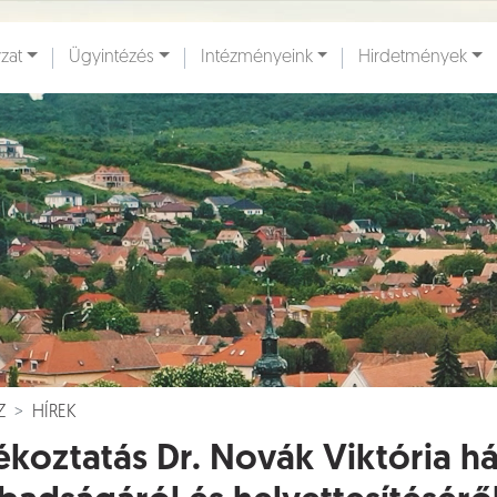
zat
Ügyintézés
Intézményeink
Hirdetmények
ények [
]
Dokumentumok [
]
Z
HÍREK
ékoztatás Dr. Novák Viktória há