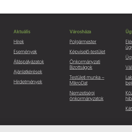
Aktuális
Városháza
Üg
Hírek
Polgármester
Elé
üg
Események
Képviselő-testület
Üg
Álláspályázatok
Önkormányzati
Bizottságok
Vál
Ajánlatkérések
Testületi munka –
La
Hirdetmények
MikroDat
bej
Nemzetiségi
Köz
önkormányzatok
hib
Kát