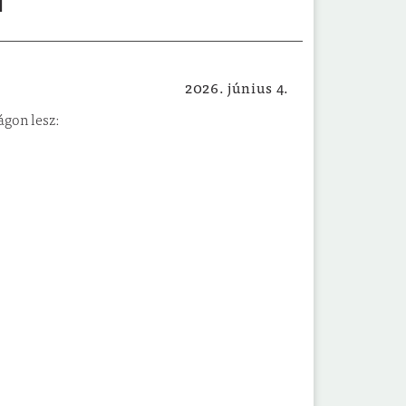
l
2026. június 4.
Egészségügyi, szociális hírek
ágon lesz: