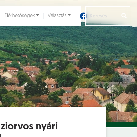
Elérhetőségek
Választás
Aloldalak [
]
ziorvos nyári