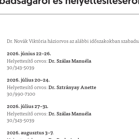
badságáról és helyettesítésérő
Dr. Novák Viktória háziorvos az alábbi időszakokban szabads
2026. június 22–26.
Dr. Szálas Manuéla
Helyettesítő orvos:
30/343-5039
2026. július 20–24.
Dr. Sztrányay Anette
Helyettesítő orvos:
30/990-7100
2026. július 27–31.
Dr. Szálas Manuéla
Helyettesítő orvos:
30/343-5039
2026. augusztus 3–7.