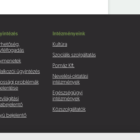
yintézés
Intézményeink
rhetőség,
Kultúra
yfélfogadás
Szociális szolgáltatás
ymenetek
Pomáz Kft.
lalkozói ügyintézés
Nevelési-oktatási
kossági problémák
intézmények
elentése
Egészségügyi
világítási
intézmények
abejelentő
Közszolgáltatók
yú bejelentő