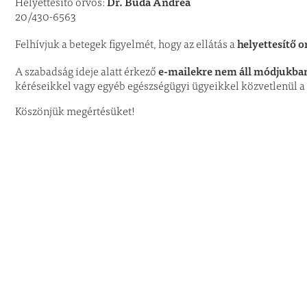
Dr. Buda Andrea
Helyettesítő orvos:
20/430-6563
helyettesítő o
Felhívjuk a betegek figyelmét, hogy az ellátás a
e-mailekre nem áll módjukban
A szabadság ideje alatt érkező
kéréseikkel vagy egyéb egészségügyi ügyeikkel közvetlenül a 
Köszönjük megértésüket!