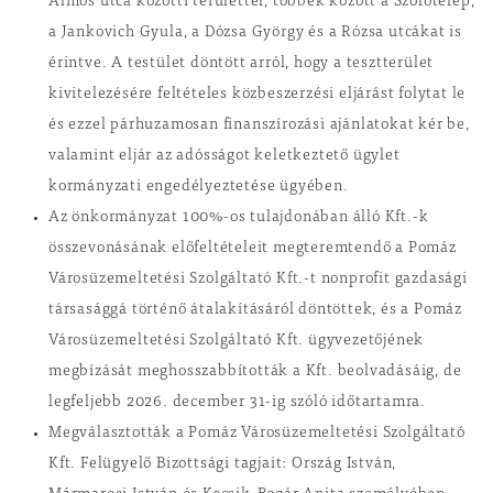
Álmos utca közötti területtel, többek között a Szőlőtelep,
a Jankovich Gyula, a Dózsa György és a Rózsa utcákat is
érintve. A testület döntött arról, hogy a tesztterület
kivitelezésére feltételes közbeszerzési eljárást folytat le
és ezzel párhuzamosan finanszírozási ajánlatokat kér be,
valamint eljár az adósságot keletkeztető ügylet
kormányzati engedélyeztetése ügyében.
Az önkormányzat 100%-os tulajdonában álló Kft.-k
összevonásának előfeltételeit megteremtendő a Pomáz
Városüzemeltetési Szolgáltató Kft.-t nonprofit gazdasági
társasággá történő átalakításáról döntöttek, és a Pomáz
Városüzemeltetési Szolgáltató Kft. ügyvezetőjének
megbízását meghosszabbították a Kft. beolvadásáig, de
legfeljebb 2026. december 31-ig szóló időtartamra.
Megválasztották a Pomáz Városüzemeltetési Szolgáltató
Kft. Felügyelő Bizottsági tagjait: Ország István,