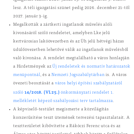
lesz. A téli igazgatási szünet pedig 2026. december 21-től
2027. január 3-ig.
Megalkották a zártkerti ingatlanok művelés alóli
kivonásáról szóló rendeletet, amelyben Lke jelű
kertvárosias lakóövezetben és az Üh jelű hétvégi házas
üdülőövezetben lehetővé válik az ingatlanok művelésből
való kivonása. A rendelet megtalálható a város honlapján
a Hirdetmények az
Új rendeletek és normatív határozatok
menüpontnál
, és a
Nemzeti Jogszabálytárban
is. A város
övezeti beosztását a
város helyi építési szabályzatáról
14/2018. (VI.25.)
szóló
önkormányzati rendelet 1.
mellékletét képező szabályozási terv tartalmazza
.
A képviselő-testület megismerte a közvilágítás
korszerűsítése teszt ütemének tervezési tapasztalatait. A
tesztterületet kibővítette a Rákóczi Ferenc utca és az