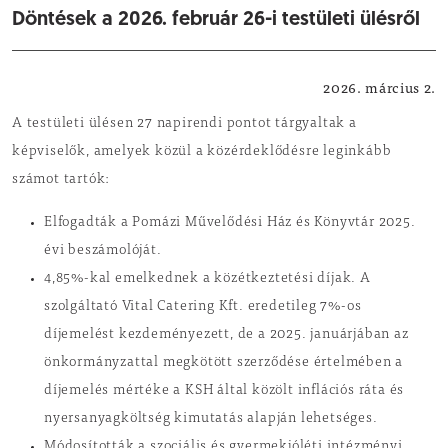
Döntések a 2026. február 26-i testületi ülésről
Önkormányzat
2026. március 2.
A testületi ülésen 27 napirendi pontot tárgyaltak a
képviselők, amelyek közül a közérdeklődésre leginkább
számot tartók:
Elfogadták a Pomázi Művelődési Ház és Könyvtár 2025.
évi beszámolóját.
4,85%-kal emelkednek a közétkeztetési díjak. A
szolgáltató Vital Catering Kft. eredetileg 7%-os
díjemelést kezdeményezett, de a 2025. januárjában az
önkormányzattal megkötött szerződése értelmében a
díjemelés mértéke a KSH által közölt inflációs ráta és
nyersanyagköltség kimutatás alapján lehetséges.
Módosították a szociális és gyermekjóléti intézményi