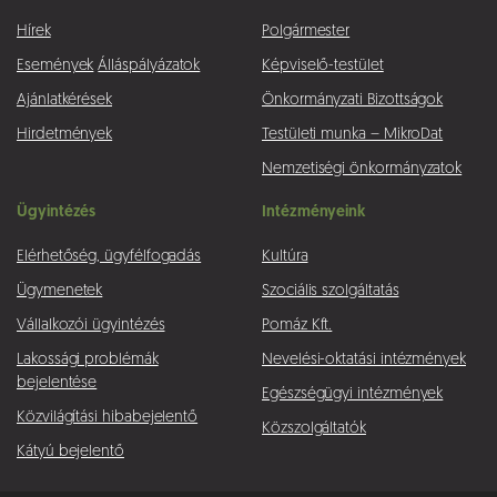
Hírek
Polgármester
Események
Álláspályázatok
Képviselő-testület
Ajánlatkérések
Önkormányzati Bizottságok
Hirdetmények
Testületi munka – MikroDat
Nemzetiségi önkormányzatok
Ügyintézés
Intézményeink
Elérhetőség, ügyfélfogadás
Kultúra
Ügymenetek
Szociális szolgáltatás
Vállalkozói ügyintézés
Pomáz Kft.
Lakossági problémák
Nevelési-oktatási intézmények
bejelentése
Egészségügyi intézmények
Közvilágítási hibabejelentő
Közszolgáltatók
Kátyú bejelentő