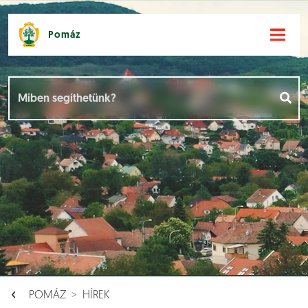
Pomáz
Hírek [
]
Események [
]
Dokumentumok [
]
Aloldalak [
]
POMÁZ
HÍREK