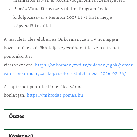
Mármarosi István és Kocsik-Bogár Anita személyében.
Pomáz Város Környezetvédelmi Programjának
kidolgozásával a Renatur 2005 Bt.-t bízta meg a
képviselő-testület.
A testületi ülés élőben az Önkormányzati TV honlapján
követhető, és később teljes egészében, illetve napirendi
pontonként is
visszanézhető:
https://onkormanyzati.tv/videoanyagok/pomaz-
varos-onkormanyzat-kepviselo-testulet-ulese-2026-02-26/
A napirendi pontok elérhetők a város
honlapján:
https://mikrodat.pomaz.hu
Összes
Közérdekű