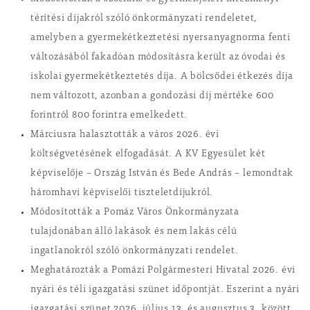
térítési díjakról szóló önkormányzati rendeletet,
amelyben a gyermekétkeztetési nyersanyagnorma fenti
változásából fakadóan módosításra került az óvodai és
iskolai gyermekétkeztetés díja. A bölcsődei étkezés díja
nem változott, azonban a gondozási díj mértéke 600
forintról 800 forintra emelkedett.
Márciusra halasztották a város 2026. évi
költségvetésének elfogadását. A KV Egyesület két
képviselője – Ország István és Bede András – lemondtak
háromhavi képviselői tiszteletdíjukról.
Módosították a Pomáz Város Önkormányzata
tulajdonában álló lakások és nem lakás célú
ingatlanokról szóló önkormányzati rendelet.
Meghatározták a Pomázi Polgármesteri Hivatal 2026. évi
nyári és téli igazgatási szünet időpontját. Eszerint a nyári
igazgatási szünet 2026. július 13. és augusztus 3. között