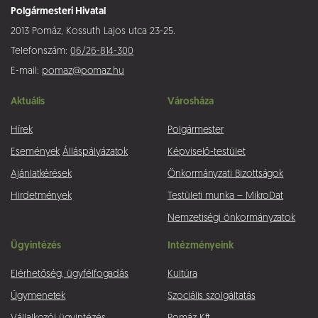
Polgármesteri Hivatal
2013 Pomáz, Kossuth Lajos utca 23-25.
Telefonszám:
06/26-814-300
E-mail:
pomaz@pomaz.hu
Aktuális
Városháza
Hírek
Polgármester
Események
Álláspályázatok
Képviselő-testület
Ajánlatkérések
Önkormányzati Bizottságok
Hirdetmények
Testületi munka – MikroDat
Nemzetiségi önkormányzatok
Ügyintézés
Intézményeink
Elérhetőség, ügyfélfogadás
Kultúra
Ügymenetek
Szociális szolgáltatás