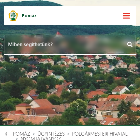
Pomáz
Hírek [
]
Események [
]
Dokumentumok [
]
Aloldalak [
]
POMÁZ
ÜGYINTÉZÉS
POLGÁRMESTERI HIVATAL
NYOMTATVÁNYOK