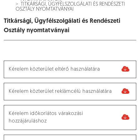
TITKÁRSÁGI, ÜGYFÉLSZOLGÁLATI ÉS RENDÉSZETI
OSZTÁLY NYOMTATVÁNYAI
Titkársági, Ügyfélszolgálati és Rendészeti
Osztály nyomtatványai
Kérelem közterület eltérő használatára
Kérelem közterület reklámcélú használatára
Kérelem időkorlátos várakozási
hozzájáruláshoz