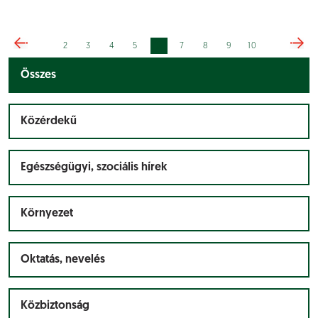
6
2
3
4
5
7
8
9
10
Összes
Közérdekű
Egészségügyi, szociális hírek
Környezet
Oktatás, nevelés
Közbiztonság