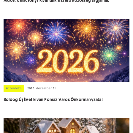
Áldott Karácsonyt kívánunk a szerb közösség tagjainak
Közérdekű
2025. december 31.
Boldog Új Évet kíván Pomáz Város Önkormányzata!