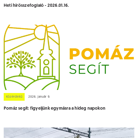
Heti hírösszefoglaló - 2026.01.16.
Közérdekű
2026. január 9.
Pomáz segít: figyeljünk egymásra a hideg napokon