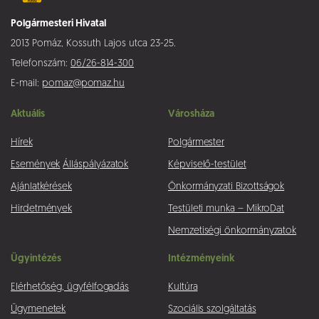
Polgármesteri Hivatal
2013 Pomáz, Kossuth Lajos utca 23-25.
Telefonszám:
06/26-814-300
E-mail:
pomaz@pomaz.hu
Aktuális
Városháza
Hírek
Polgármester
Események
Álláspályázatok
Képviselő-testület
Ajánlatkérések
Önkormányzati Bizottságok
Hirdetmények
Testületi munka – MikroDat
Nemzetiségi önkormányzatok
Ügyintézés
Intézményeink
Elérhetőség, ügyfélfogadás
Kultúra
Ügymenetek
Szociális szolgáltatás