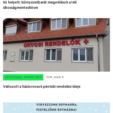
Só helyett: környezetbarát megoldások a téli
síkosságmentesítésre
Egészségügyi, szociális hírek
2026. január 8.
Változott a háziorvosok pénteki rendelési ideje