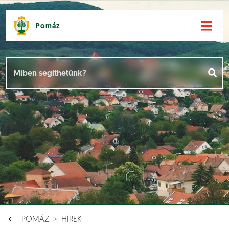
Pomáz
Hírek [
]
Események [
]
Dokumentumok [
]
Aloldalak [
]
POMÁZ
HÍREK