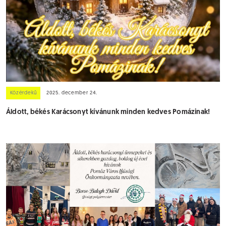
Közérdekű
2025. december 24.
Áldott, békés Karácsonyt kívánunk minden kedves Pomázinak!