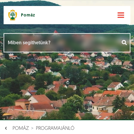
Pomáz
Hírek [
]
Események [
]
Dokumentumok [
]
Aloldalak [
]
POMÁZ
PROGRAMAJÁNLÓ