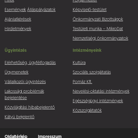
Hírek
Polgármester
Események
Álláspályázatok
Képviselő-testület
Ajánlatkérések
Önkormányzati Bizottságok
Hirdetmények
Testületi munka – MikroDat
Nemzetiségi önkormányzatok
Ügyintézés
Intézményeink
Elérhetőség, ügyfélfogadás
Kultúra
Ügymenetek
Szociális szolgáltatás
Vállalkozói ügyintézés
Pomáz Kft.
Lakossági problémák
Nevelési-oktatási intézmények
bejelentése
Egészségügyi intézmények
Közvilágítási hibabejelentő
Közszolgáltatók
Kátyú bejelentő
Oldaltérkép
Impresszum